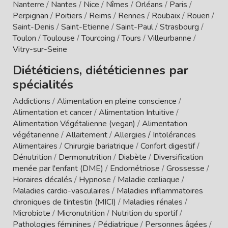
Nanterre
/
Nantes
/
Nice
/
Nîmes
/
Orléans
/
Paris
/
Perpignan
/
Poitiers
/
Reims
/
Rennes
/
Roubaix
/
Rouen
/
Saint-Denis
/
Saint-Etienne
/
Saint-Paul
/
Strasbourg
/
Toulon
/
Toulouse
/
Tourcoing
/
Tours
/
Villeurbanne
/
Vitry-sur-Seine
Diététiciens, diététiciennes par
spécialités
Addictions
/
Alimentation en pleine conscience
/
Alimentation et cancer
/
Alimentation Intuitive
/
Alimentation Végétalienne (vegan)
/
Alimentation
végétarienne
/
Allaitement
/
Allergies / Intolérances
Alimentaires
/
Chirurgie bariatrique
/
Confort digestif
/
Dénutrition
/
Dermonutrition
/
Diabète
/
Diversification
menée par l'enfant (DME)
/
Endométriose
/
Grossesse
/
Horaires décalés
/
Hypnose
/
Maladie cœliaque
/
Maladies cardio-vasculaires
/
Maladies inflammatoires
chroniques de l'intestin (MICI)
/
Maladies rénales
/
Microbiote
/
Micronutrition
/
Nutrition du sportif
/
Pathologies féminines
/
Pédiatrique
/
Personnes âgées
/