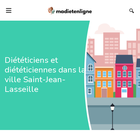
🔍
Diététiciens et
diététiciennes dans la
ville Saint-Jean-
Lasseille