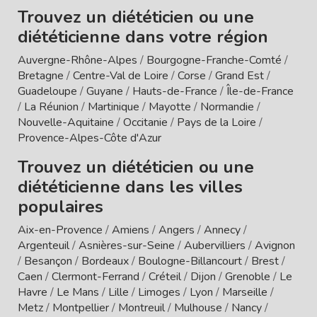
Trouvez un diététicien ou une
diététicienne dans votre région
Auvergne-Rhône-Alpes
/
Bourgogne-Franche-Comté
/
Bretagne
/
Centre-Val de Loire
/
Corse
/
Grand Est
/
Guadeloupe
/
Guyane
/
Hauts-de-France
/
Île-de-France
/
La Réunion
/
Martinique
/
Mayotte
/
Normandie
/
Nouvelle-Aquitaine
/
Occitanie
/
Pays de la Loire
/
Provence-Alpes-Côte d'Azur
Trouvez un diététicien ou une
diététicienne dans les villes
populaires
Aix-en-Provence
/
Amiens
/
Angers
/
Annecy
/
Argenteuil
/
Asnières-sur-Seine
/
Aubervilliers
/
Avignon
/
Besançon
/
Bordeaux
/
Boulogne-Billancourt
/
Brest
/
Caen
/
Clermont-Ferrand
/
Créteil
/
Dijon
/
Grenoble
/
Le
Havre
/
Le Mans
/
Lille
/
Limoges
/
Lyon
/
Marseille
/
Metz
/
Montpellier
/
Montreuil
/
Mulhouse
/
Nancy
/