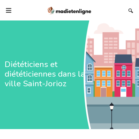
🔍
Diététiciens et
diététiciennes dans la
ville Saint-Jorioz