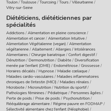
Toulon
/
Toulouse
/
Tourcoing
/
Tours
/
Villeurbanne
/
Vitry-sur-Seine
Diététiciens, diététiciennes par
spécialités
Addictions
/
Alimentation en pleine conscience
/
Alimentation et cancer
/
Alimentation Intuitive
/
Alimentation Végétalienne (vegan)
/
Alimentation
végétarienne
/
Allaitement
/
Allergies / Intolérances
Alimentaires
/
Chirurgie bariatrique
/
Confort digestif
/
Dénutrition
/
Dermonutrition
/
Diabète
/
Diversification
menée par l'enfant (DME)
/
Endométriose
/
Grossesse
/
Horaires décalés
/
Hypnose
/
Maladie cœliaque
/
Maladies cardio-vasculaires
/
Maladies inflammatoires
chroniques de l'intestin (MICI)
/
Maladies rénales
/
Microbiote
/
Micronutrition
/
Nutrition du sportif
/
Pathologies féminines
/
Pédiatrique
/
Personnes âgées
/
Perte de poids
/
Prise de poids
/
Psychonutrition
/
Rééquilibrage alimentaire
/
Régime pauvre en FODMAP
/
Sélectivité alimentaire chez l'enfant (Néophobie)
/