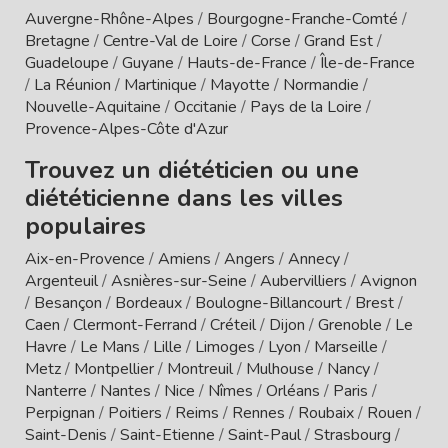
Auvergne-Rhône-Alpes
/
Bourgogne-Franche-Comté
/
Bretagne
/
Centre-Val de Loire
/
Corse
/
Grand Est
/
Guadeloupe
/
Guyane
/
Hauts-de-France
/
Île-de-France
/
La Réunion
/
Martinique
/
Mayotte
/
Normandie
/
Nouvelle-Aquitaine
/
Occitanie
/
Pays de la Loire
/
Provence-Alpes-Côte d'Azur
Trouvez un diététicien ou une
diététicienne dans les villes
populaires
Aix-en-Provence
/
Amiens
/
Angers
/
Annecy
/
Argenteuil
/
Asnières-sur-Seine
/
Aubervilliers
/
Avignon
/
Besançon
/
Bordeaux
/
Boulogne-Billancourt
/
Brest
/
Caen
/
Clermont-Ferrand
/
Créteil
/
Dijon
/
Grenoble
/
Le
Havre
/
Le Mans
/
Lille
/
Limoges
/
Lyon
/
Marseille
/
Metz
/
Montpellier
/
Montreuil
/
Mulhouse
/
Nancy
/
Nanterre
/
Nantes
/
Nice
/
Nîmes
/
Orléans
/
Paris
/
Perpignan
/
Poitiers
/
Reims
/
Rennes
/
Roubaix
/
Rouen
/
Saint-Denis
/
Saint-Etienne
/
Saint-Paul
/
Strasbourg
/