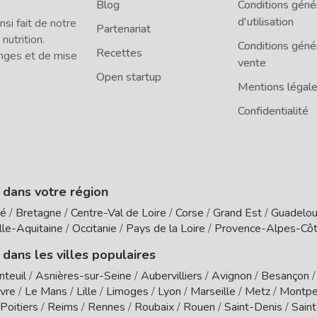
Blog
Conditions géné
d'utilisation
i fait de notre
Partenariat
 nutrition.
Conditions géné
Recettes
nges et de mise
vente
Open startup
Mentions légal
Confidentialité
e dans votre région
té
/
Bretagne
/
Centre-Val de Loire
/
Corse
/
Grand Est
/
Guadelo
le-Aquitaine
/
Occitanie
/
Pays de la Loire
/
Provence-Alpes-Côt
 dans les villes populaires
nteuil
/
Asnières-sur-Seine
/
Aubervilliers
/
Avignon
/
Besançon
vre
/
Le Mans
/
Lille
/
Limoges
/
Lyon
/
Marseille
/
Metz
/
Montpel
Poitiers
/
Reims
/
Rennes
/
Roubaix
/
Rouen
/
Saint-Denis
/
Sain