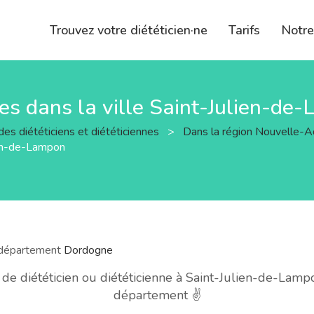
Trouvez votre diététicien·ne
Tarifs
Notr
nnes dans la ville Saint-Julien-de
des diététiciens et diététiciennes
>
Dans la région Nouvelle-A
lien-de-Lampon
e département
Dordogne
e diététicien ou diététicienne à Saint-Julien-de-Lampo
département ✌️