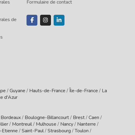
rales
Formulaire de contact
rales de
es
upe
/
Guyane
/
Hauts-de-France
/
Île-de-France
/
La
e d'Azur
/
Bordeaux
/
Boulogne-Billancourt
/
Brest
/
Caen
/
lier
/
Montreuil
/
Mulhouse
/
Nancy
/
Nanterre
/
t-Etienne
/
Saint-Paul
/
Strasbourg
/
Toulon
/