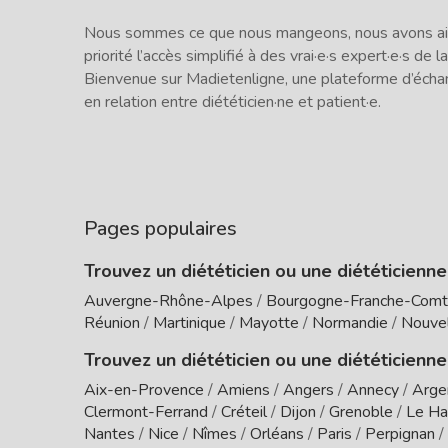
Nous sommes ce que nous mangeons, nous avons ains
priorité l’accès simplifié à des vrai·e·s expert·e·s de la
Bienvenue sur Madietenligne, une plateforme d’écha
en relation entre diététicien·ne et patient·e.
Pages populaires
Trouvez un diététicien ou une diététicienn
Auvergne-Rhône-Alpes
/
Bourgogne-Franche-Com
Réunion
/
Martinique
/
Mayotte
/
Normandie
/
Nouvel
Trouvez un diététicien ou une diététicienne
Aix-en-Provence
/
Amiens
/
Angers
/
Annecy
/
Arge
Clermont-Ferrand
/
Créteil
/
Dijon
/
Grenoble
/
Le Ha
Nantes
/
Nice
/
Nîmes
/
Orléans
/
Paris
/
Perpignan
/