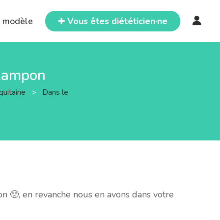
e modèle
➕ Vous êtes diététicien·ne
-Lampon
quitaine
>
Dans le
n 🥺, en revanche nous en avons dans votre