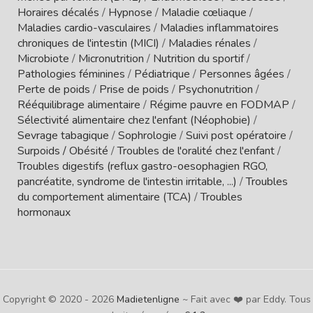
Horaires décalés
/
Hypnose
/
Maladie cœliaque
/
Maladies cardio-vasculaires
/
Maladies inflammatoires
chroniques de l'intestin (MICI)
/
Maladies rénales
/
Microbiote
/
Micronutrition
/
Nutrition du sportif
/
Pathologies féminines
/
Pédiatrique
/
Personnes âgées
/
Perte de poids
/
Prise de poids
/
Psychonutrition
/
Rééquilibrage alimentaire
/
Régime pauvre en FODMAP
/
Sélectivité alimentaire chez l'enfant (Néophobie)
/
Sevrage tabagique
/
Sophrologie
/
Suivi post opératoire
/
Surpoids / Obésité
/
Troubles de l'oralité chez l'enfant
/
Troubles digestifs (reflux gastro-oesophagien RGO,
pancréatite, syndrome de l'intestin irritable, ...)
/
Troubles
du comportement alimentaire (TCA)
/
Troubles
hormonaux
Copyright © 2020 - 2026
Madietenligne
~ Fait avec ❤️ par Eddy. Tous