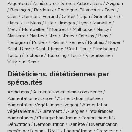
Argenteuil
/
Asnières-sur-Seine
/
Aubervilliers
/
Avignon
/
Besançon
/
Bordeaux
/
Boulogne-Billancourt
/
Brest
/
Caen
/
Clermont-Ferrand
/
Créteil
/
Dijon
/
Grenoble
/
Le
Havre
/
Le Mans
/
Lille
/
Limoges
/
Lyon
/
Marseille
/
Metz
/
Montpellier
/
Montreuil
/
Mulhouse
/
Nancy
/
Nanterre
/
Nantes
/
Nice
/
Nîmes
/
Orléans
/
Paris
/
Perpignan
/
Poitiers
/
Reims
/
Rennes
/
Roubaix
/
Rouen
/
Saint-Denis
/
Saint-Etienne
/
Saint-Paul
/
Strasbourg
/
Toulon
/
Toulouse
/
Tourcoing
/
Tours
/
Villeurbanne
/
Vitry-sur-Seine
Diététiciens, diététiciennes par
spécialités
Addictions
/
Alimentation en pleine conscience
/
Alimentation et cancer
/
Alimentation Intuitive
/
Alimentation Végétalienne (vegan)
/
Alimentation
végétarienne
/
Allaitement
/
Allergies / Intolérances
Alimentaires
/
Chirurgie bariatrique
/
Confort digestif
/
Dénutrition
/
Dermonutrition
/
Diabète
/
Diversification
menée par l'enfant (DME)
/
Endométriose
/
Grossesse
/