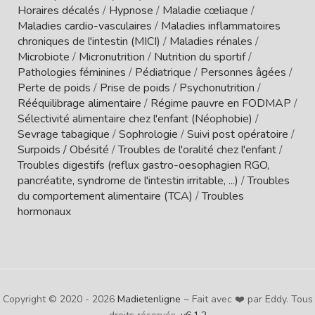
Horaires décalés
/
Hypnose
/
Maladie cœliaque
/
Maladies cardio-vasculaires
/
Maladies inflammatoires
chroniques de l'intestin (MICI)
/
Maladies rénales
/
Microbiote
/
Micronutrition
/
Nutrition du sportif
/
Pathologies féminines
/
Pédiatrique
/
Personnes âgées
/
Perte de poids
/
Prise de poids
/
Psychonutrition
/
Rééquilibrage alimentaire
/
Régime pauvre en FODMAP
/
Sélectivité alimentaire chez l'enfant (Néophobie)
/
Sevrage tabagique
/
Sophrologie
/
Suivi post opératoire
/
Surpoids / Obésité
/
Troubles de l'oralité chez l'enfant
/
Troubles digestifs (reflux gastro-oesophagien RGO,
pancréatite, syndrome de l'intestin irritable, ...)
/
Troubles
du comportement alimentaire (TCA)
/
Troubles
hormonaux
Copyright © 2020 - 2026
Madietenligne
~ Fait avec ❤️ par Eddy. Tous