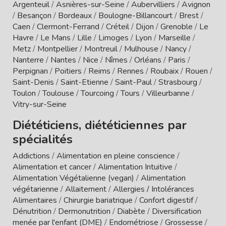
Argenteuil
/
Asnières-sur-Seine
/
Aubervilliers
/
Avignon
/
Besançon
/
Bordeaux
/
Boulogne-Billancourt
/
Brest
/
Caen
/
Clermont-Ferrand
/
Créteil
/
Dijon
/
Grenoble
/
Le
Havre
/
Le Mans
/
Lille
/
Limoges
/
Lyon
/
Marseille
/
Metz
/
Montpellier
/
Montreuil
/
Mulhouse
/
Nancy
/
Nanterre
/
Nantes
/
Nice
/
Nîmes
/
Orléans
/
Paris
/
Perpignan
/
Poitiers
/
Reims
/
Rennes
/
Roubaix
/
Rouen
/
Saint-Denis
/
Saint-Etienne
/
Saint-Paul
/
Strasbourg
/
Toulon
/
Toulouse
/
Tourcoing
/
Tours
/
Villeurbanne
/
Vitry-sur-Seine
Diététiciens, diététiciennes par
spécialités
Addictions
/
Alimentation en pleine conscience
/
Alimentation et cancer
/
Alimentation Intuitive
/
Alimentation Végétalienne (vegan)
/
Alimentation
végétarienne
/
Allaitement
/
Allergies / Intolérances
Alimentaires
/
Chirurgie bariatrique
/
Confort digestif
/
Dénutrition
/
Dermonutrition
/
Diabète
/
Diversification
menée par l'enfant (DME)
/
Endométriose
/
Grossesse
/