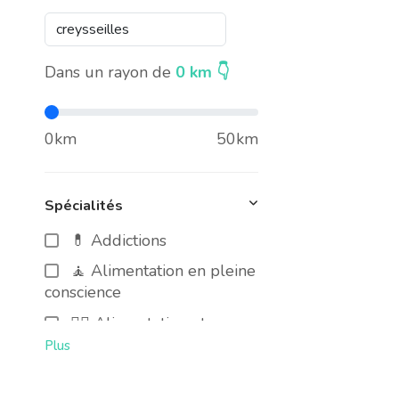
Dans un rayon de
0
km 👇
0km
50km
Spécialités
💊 Addictions
🧘 Alimentation en pleine
conscience
🧑‍⚕️ Alimentation et cancer
Plus
🍃 Alimentation Intuitive
🥜 Alimentation