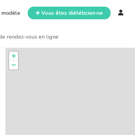
e modèle
➕ Vous êtes diététicien·ne
 de rendez-vous en ligne
+
−