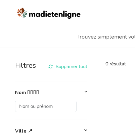
Trouvez simplement votr
Filtres
0
résultat
Supprimer tout
Nom 👩‍⚕️👨‍⚕️
Ville 📍