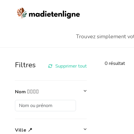
Trouvez simplement votr
Filtres
0
résultat
Supprimer tout
Nom 👩‍⚕️👨‍⚕️
Ville 📍