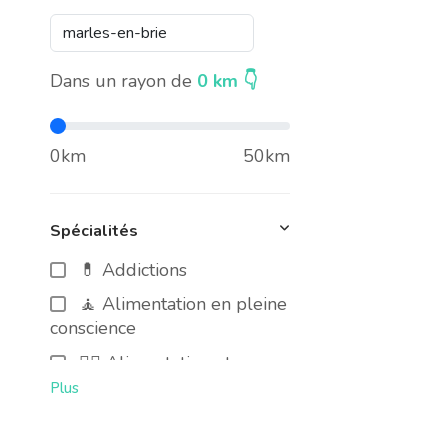
Dans un rayon de
0
km 👇
0km
50km
Spécialités
💊 Addictions
🧘 Alimentation en pleine
conscience
🧑‍⚕️ Alimentation et cancer
Plus
🍃 Alimentation Intuitive
🥜 Alimentation