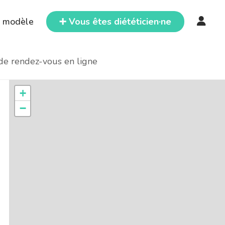
e modèle
➕ Vous êtes diététicien·ne
 de rendez-vous en ligne
+
−