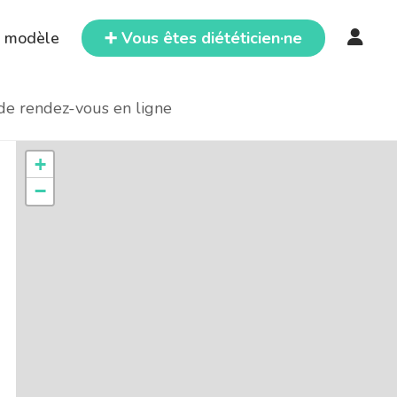
e modèle
➕ Vous êtes diététicien·ne
 de rendez-vous en ligne
+
−