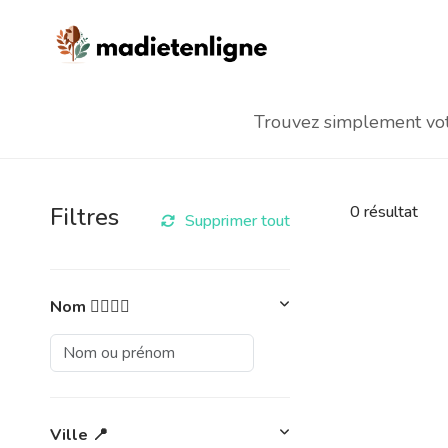
Trouvez simplement votr
Filtres
0
résultat
Supprimer tout
Nom 👩‍⚕️👨‍⚕️
Ville 📍