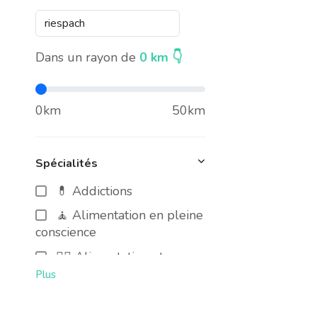
Dans un rayon de
0
km 👇
0km
50km
Spécialités
💊 Addictions
🧘 Alimentation en pleine
conscience
🧑‍⚕️ Alimentation et cancer
Plus
🍃 Alimentation Intuitive
🥜 Alimentation