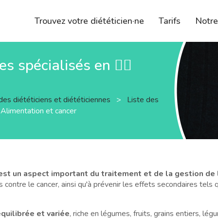
Trouvez votre diététicien·ne
Tarifs
Notr
s spécialisés en 🧑‍⚕️
des diététiciens et diététiciennes
>
Liste des
⚕️ Alimentation et cancer
 est un aspect important du traitement et de la gestion de
s contre le cancer, ainsi qu'à prévenir les effets secondaires tel
quilibrée et variée
, riche en légumes, fruits, grains entiers, l