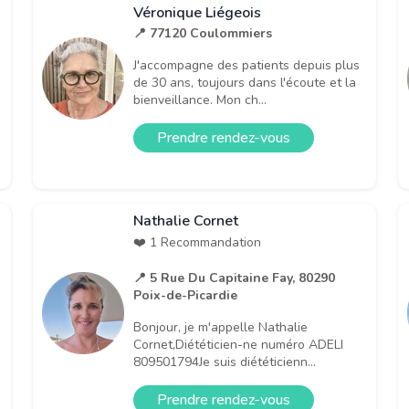
Véronique Liégeois
📍 77120 Coulommiers
J'accompagne des patients depuis plus
de 30 ans, toujours dans l'écoute et la
bienveillance. Mon ch...
Prendre rendez-vous
Nathalie Cornet
❤️ 1 Recommandation
📍 5 Rue Du Capitaine Fay, 80290
Poix-de-Picardie
Bonjour, je m'appelle Nathalie
Cornet,Diététicien-ne numéro ADELI
809501794Je suis diététicienn...
Prendre rendez-vous