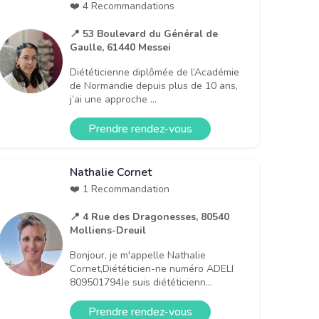
❤️ 4 Recommandations
📍 53 Boulevard du Général de
Gaulle, 61440 Messei
Diététicienne diplômée de l’Académie
de Normandie depuis plus de 10 ans,
j’ai une approche ...
Prendre rendez-vous
Nathalie Cornet
❤️ 1 Recommandation
📍 4 Rue des Dragonesses, 80540
Molliens-Dreuil
Bonjour, je m'appelle Nathalie
Cornet,Diététicien-ne numéro ADELI
809501794Je suis diététicienn...
Prendre rendez-vous