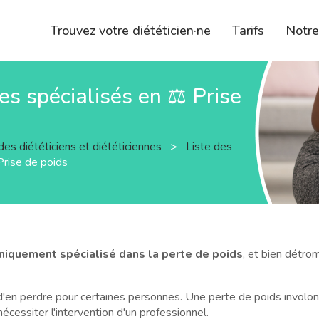
Trouvez votre diététicien·ne
Tarifs
Notr
nes spécialisés en ⚖️ Prise
des diététiciens et diététiciennes
>
Liste des
Prise de poids
uniquement spécialisé dans la perte de poids
, et bien détr
 d'en perdre pour certaines personnes. Une perte de poids involo
écessiter l'intervention d'un professionnel.