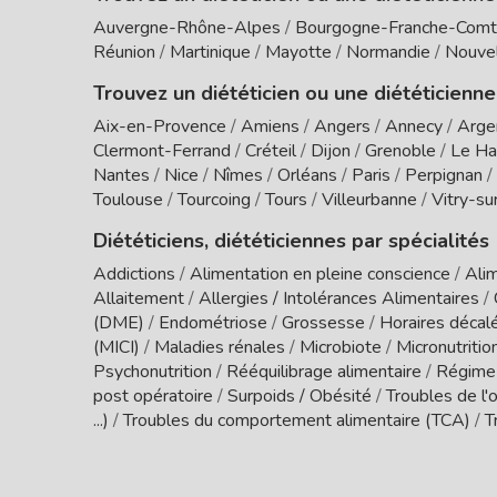
Auvergne-Rhône-Alpes
/
Bourgogne-Franche-Com
Réunion
/
Martinique
/
Mayotte
/
Normandie
/
Nouvel
Trouvez un diététicien ou une diététicienne
Aix-en-Provence
/
Amiens
/
Angers
/
Annecy
/
Arge
Clermont-Ferrand
/
Créteil
/
Dijon
/
Grenoble
/
Le Ha
Nantes
/
Nice
/
Nîmes
/
Orléans
/
Paris
/
Perpignan
/
Toulouse
/
Tourcoing
/
Tours
/
Villeurbanne
/
Vitry-su
Diététiciens, diététiciennes par spécialités
Addictions
/
Alimentation en pleine conscience
/
Alim
Allaitement
/
Allergies / Intolérances Alimentaires
/
(DME)
/
Endométriose
/
Grossesse
/
Horaires décal
(MICI)
/
Maladies rénales
/
Microbiote
/
Micronutritio
Psychonutrition
/
Rééquilibrage alimentaire
/
Régime
post opératoire
/
Surpoids / Obésité
/
Troubles de l'o
...)
/
Troubles du comportement alimentaire (TCA)
/
T