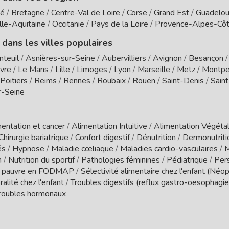
té
/
Bretagne
/
Centre-Val de Loire
/
Corse
/
Grand Est
/
Guadelo
le-Aquitaine
/
Occitanie
/
Pays de la Loire
/
Provence-Alpes-Côt
 dans les villes populaires
nteuil
/
Asnières-sur-Seine
/
Aubervilliers
/
Avignon
/
Besançon
vre
/
Le Mans
/
Lille
/
Limoges
/
Lyon
/
Marseille
/
Metz
/
Montpel
Poitiers
/
Reims
/
Rennes
/
Roubaix
/
Rouen
/
Saint-Denis
/
Sain
r-Seine
entation et cancer
/
Alimentation Intuitive
/
Alimentation Végétal
Chirurgie bariatrique
/
Confort digestif
/
Dénutrition
/
Dermonutrit
és
/
Hypnose
/
Maladie cœliaque
/
Maladies cardio-vasculaires
/
M
n
/
Nutrition du sportif
/
Pathologies féminines
/
Pédiatrique
/
Per
 pauvre en FODMAP
/
Sélectivité alimentaire chez l'enfant (Néo
ralité chez l'enfant
/
Troubles digestifs (reflux gastro-oesophagien
roubles hormonaux