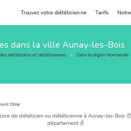
Trouvez votre diététicien·ne
Tarifs
Notr
nes dans la ville Aunay-les-Bois
des diététiciens et diététiciennes
>
Dans la région Normandie
ement
Orne
re de diététicien ou diététicienne à Aunay-les-Bois 🥺
département ✌️