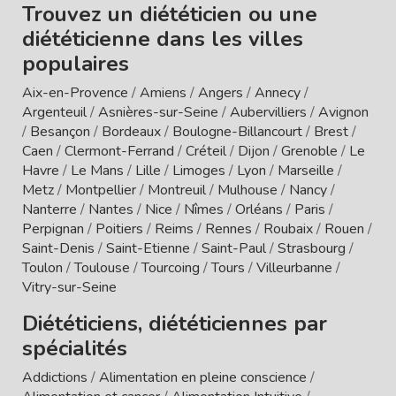
Trouvez un diététicien ou une
diététicienne dans les villes
populaires
Aix-en-Provence
/
Amiens
/
Angers
/
Annecy
/
Argenteuil
/
Asnières-sur-Seine
/
Aubervilliers
/
Avignon
/
Besançon
/
Bordeaux
/
Boulogne-Billancourt
/
Brest
/
Caen
/
Clermont-Ferrand
/
Créteil
/
Dijon
/
Grenoble
/
Le
Havre
/
Le Mans
/
Lille
/
Limoges
/
Lyon
/
Marseille
/
Metz
/
Montpellier
/
Montreuil
/
Mulhouse
/
Nancy
/
Nanterre
/
Nantes
/
Nice
/
Nîmes
/
Orléans
/
Paris
/
Perpignan
/
Poitiers
/
Reims
/
Rennes
/
Roubaix
/
Rouen
/
Saint-Denis
/
Saint-Etienne
/
Saint-Paul
/
Strasbourg
/
Toulon
/
Toulouse
/
Tourcoing
/
Tours
/
Villeurbanne
/
Vitry-sur-Seine
Diététiciens, diététiciennes par
spécialités
Addictions
/
Alimentation en pleine conscience
/