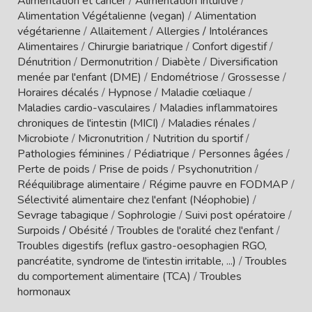
Alimentation et cancer
/
Alimentation Intuitive
/
Alimentation Végétalienne (vegan)
/
Alimentation
végétarienne
/
Allaitement
/
Allergies / Intolérances
Alimentaires
/
Chirurgie bariatrique
/
Confort digestif
/
Dénutrition
/
Dermonutrition
/
Diabète
/
Diversification
menée par l'enfant (DME)
/
Endométriose
/
Grossesse
/
Horaires décalés
/
Hypnose
/
Maladie cœliaque
/
Maladies cardio-vasculaires
/
Maladies inflammatoires
chroniques de l'intestin (MICI)
/
Maladies rénales
/
Microbiote
/
Micronutrition
/
Nutrition du sportif
/
Pathologies féminines
/
Pédiatrique
/
Personnes âgées
/
Perte de poids
/
Prise de poids
/
Psychonutrition
/
Rééquilibrage alimentaire
/
Régime pauvre en FODMAP
/
Sélectivité alimentaire chez l'enfant (Néophobie)
/
Sevrage tabagique
/
Sophrologie
/
Suivi post opératoire
/
Surpoids / Obésité
/
Troubles de l'oralité chez l'enfant
/
Troubles digestifs (reflux gastro-oesophagien RGO,
pancréatite, syndrome de l'intestin irritable, ...)
/
Troubles
du comportement alimentaire (TCA)
/
Troubles
hormonaux