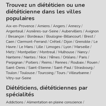
Trouvez un diététicien ou une
diététicienne dans les villes
populaires
Aix-en-Provence
/
Amiens
/
Angers
/
Annecy
/
Argenteuil
/
Asnières-sur-Seine
/
Aubervilliers
/
Avignon
/
Besançon
/
Bordeaux
/
Boulogne-Billancourt
/
Brest
/
Caen
/
Clermont-Ferrand
/
Créteil
/
Dijon
/
Grenoble
/
Le
Havre
/
Le Mans
/
Lille
/
Limoges
/
Lyon
/
Marseille
/
Metz
/
Montpellier
/
Montreuil
/
Mulhouse
/
Nancy
/
Nanterre
/
Nantes
/
Nice
/
Nîmes
/
Orléans
/
Paris
/
Perpignan
/
Poitiers
/
Reims
/
Rennes
/
Roubaix
/
Rouen
/
Saint-Denis
/
Saint-Etienne
/
Saint-Paul
/
Strasbourg
/
Toulon
/
Toulouse
/
Tourcoing
/
Tours
/
Villeurbanne
/
Vitry-sur-Seine
Diététiciens, diététiciennes par
spécialités
Addictions
/
Alimentation en pleine conscience
/