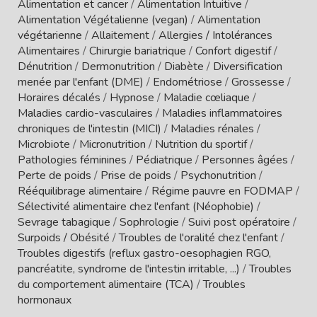
Alimentation et cancer
/
Alimentation Intuitive
/
Alimentation Végétalienne (vegan)
/
Alimentation
végétarienne
/
Allaitement
/
Allergies / Intolérances
Alimentaires
/
Chirurgie bariatrique
/
Confort digestif
/
Dénutrition
/
Dermonutrition
/
Diabète
/
Diversification
menée par l'enfant (DME)
/
Endométriose
/
Grossesse
/
Horaires décalés
/
Hypnose
/
Maladie cœliaque
/
Maladies cardio-vasculaires
/
Maladies inflammatoires
chroniques de l'intestin (MICI)
/
Maladies rénales
/
Microbiote
/
Micronutrition
/
Nutrition du sportif
/
Pathologies féminines
/
Pédiatrique
/
Personnes âgées
/
Perte de poids
/
Prise de poids
/
Psychonutrition
/
Rééquilibrage alimentaire
/
Régime pauvre en FODMAP
/
Sélectivité alimentaire chez l'enfant (Néophobie)
/
Sevrage tabagique
/
Sophrologie
/
Suivi post opératoire
/
Surpoids / Obésité
/
Troubles de l'oralité chez l'enfant
/
Troubles digestifs (reflux gastro-oesophagien RGO,
pancréatite, syndrome de l'intestin irritable, ...)
/
Troubles
du comportement alimentaire (TCA)
/
Troubles
hormonaux