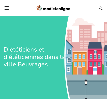
🔍
Diététiciens et
diététiciennes dans la
ville Beuvrages