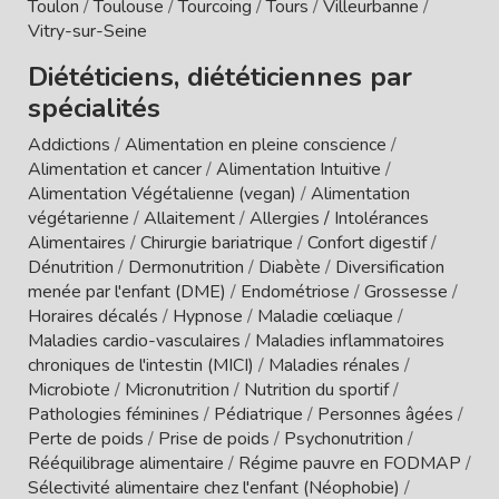
Toulon
/
Toulouse
/
Tourcoing
/
Tours
/
Villeurbanne
/
Vitry-sur-Seine
Diététiciens, diététiciennes par
spécialités
Addictions
/
Alimentation en pleine conscience
/
Alimentation et cancer
/
Alimentation Intuitive
/
Alimentation Végétalienne (vegan)
/
Alimentation
végétarienne
/
Allaitement
/
Allergies / Intolérances
Alimentaires
/
Chirurgie bariatrique
/
Confort digestif
/
Dénutrition
/
Dermonutrition
/
Diabète
/
Diversification
menée par l'enfant (DME)
/
Endométriose
/
Grossesse
/
Horaires décalés
/
Hypnose
/
Maladie cœliaque
/
Maladies cardio-vasculaires
/
Maladies inflammatoires
chroniques de l'intestin (MICI)
/
Maladies rénales
/
Microbiote
/
Micronutrition
/
Nutrition du sportif
/
Pathologies féminines
/
Pédiatrique
/
Personnes âgées
/
Perte de poids
/
Prise de poids
/
Psychonutrition
/
Rééquilibrage alimentaire
/
Régime pauvre en FODMAP
/
Sélectivité alimentaire chez l'enfant (Néophobie)
/