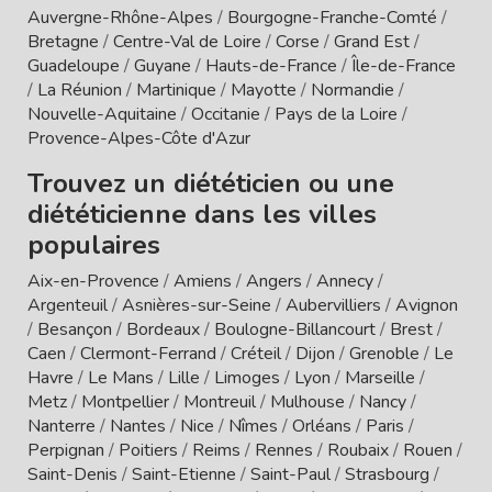
Auvergne-Rhône-Alpes
/
Bourgogne-Franche-Comté
/
Bretagne
/
Centre-Val de Loire
/
Corse
/
Grand Est
/
Guadeloupe
/
Guyane
/
Hauts-de-France
/
Île-de-France
/
La Réunion
/
Martinique
/
Mayotte
/
Normandie
/
Nouvelle-Aquitaine
/
Occitanie
/
Pays de la Loire
/
Provence-Alpes-Côte d'Azur
Trouvez un diététicien ou une
diététicienne dans les villes
populaires
Aix-en-Provence
/
Amiens
/
Angers
/
Annecy
/
Argenteuil
/
Asnières-sur-Seine
/
Aubervilliers
/
Avignon
/
Besançon
/
Bordeaux
/
Boulogne-Billancourt
/
Brest
/
Caen
/
Clermont-Ferrand
/
Créteil
/
Dijon
/
Grenoble
/
Le
Havre
/
Le Mans
/
Lille
/
Limoges
/
Lyon
/
Marseille
/
Metz
/
Montpellier
/
Montreuil
/
Mulhouse
/
Nancy
/
Nanterre
/
Nantes
/
Nice
/
Nîmes
/
Orléans
/
Paris
/
Perpignan
/
Poitiers
/
Reims
/
Rennes
/
Roubaix
/
Rouen
/
Saint-Denis
/
Saint-Etienne
/
Saint-Paul
/
Strasbourg
/