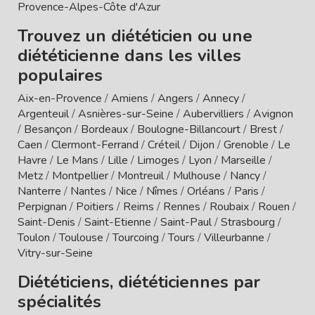
Provence-Alpes-Côte d'Azur
Trouvez un diététicien ou une
diététicienne dans les villes
populaires
Aix-en-Provence
/
Amiens
/
Angers
/
Annecy
/
Argenteuil
/
Asnières-sur-Seine
/
Aubervilliers
/
Avignon
/
Besançon
/
Bordeaux
/
Boulogne-Billancourt
/
Brest
/
Caen
/
Clermont-Ferrand
/
Créteil
/
Dijon
/
Grenoble
/
Le
Havre
/
Le Mans
/
Lille
/
Limoges
/
Lyon
/
Marseille
/
Metz
/
Montpellier
/
Montreuil
/
Mulhouse
/
Nancy
/
Nanterre
/
Nantes
/
Nice
/
Nîmes
/
Orléans
/
Paris
/
Perpignan
/
Poitiers
/
Reims
/
Rennes
/
Roubaix
/
Rouen
/
Saint-Denis
/
Saint-Etienne
/
Saint-Paul
/
Strasbourg
/
Toulon
/
Toulouse
/
Tourcoing
/
Tours
/
Villeurbanne
/
Vitry-sur-Seine
Diététiciens, diététiciennes par
spécialités