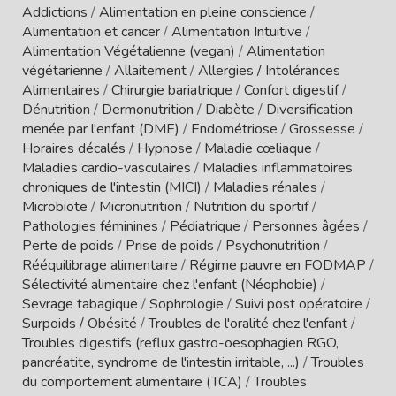
Addictions
/
Alimentation en pleine conscience
/
Alimentation et cancer
/
Alimentation Intuitive
/
Alimentation Végétalienne (vegan)
/
Alimentation
végétarienne
/
Allaitement
/
Allergies / Intolérances
Alimentaires
/
Chirurgie bariatrique
/
Confort digestif
/
Dénutrition
/
Dermonutrition
/
Diabète
/
Diversification
menée par l'enfant (DME)
/
Endométriose
/
Grossesse
/
Horaires décalés
/
Hypnose
/
Maladie cœliaque
/
Maladies cardio-vasculaires
/
Maladies inflammatoires
chroniques de l'intestin (MICI)
/
Maladies rénales
/
Microbiote
/
Micronutrition
/
Nutrition du sportif
/
Pathologies féminines
/
Pédiatrique
/
Personnes âgées
/
Perte de poids
/
Prise de poids
/
Psychonutrition
/
Rééquilibrage alimentaire
/
Régime pauvre en FODMAP
/
Sélectivité alimentaire chez l'enfant (Néophobie)
/
Sevrage tabagique
/
Sophrologie
/
Suivi post opératoire
/
Surpoids / Obésité
/
Troubles de l'oralité chez l'enfant
/
Troubles digestifs (reflux gastro-oesophagien RGO,
pancréatite, syndrome de l'intestin irritable, ...)
/
Troubles
du comportement alimentaire (TCA)
/
Troubles