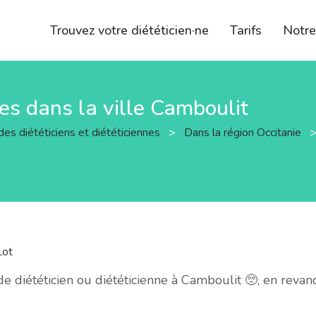
Trouvez votre diététicien·ne
Tarifs
Notr
nes dans la ville Camboulit
des diététiciens et diététiciennes
>
Dans la région Occitanie
Lot
 diététicien ou diététicienne à Camboulit 🥺, en revan