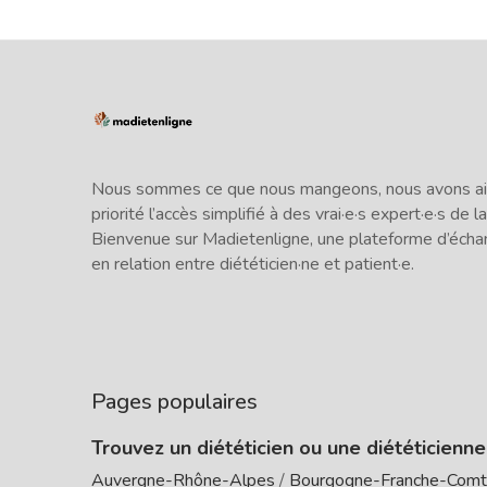
Nous sommes ce que nous mangeons, nous avons ains
priorité l’accès simplifié à des vrai·e·s expert·e·s de la
Bienvenue sur Madietenligne, une plateforme d’écha
en relation entre diététicien·ne et patient·e.
Pages populaires
Trouvez un diététicien ou une diététicienn
Auvergne-Rhône-Alpes
/
Bourgogne-Franche-Com