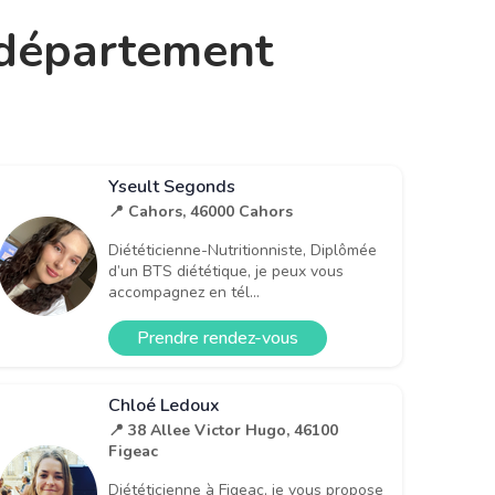
e département
Yseult Segonds
📍 Cahors, 46000 Cahors
Diététicienne-Nutritionniste, Diplômée
d’un BTS diététique, je peux vous
accompagnez en tél...
Prendre rendez-vous
Chloé Ledoux
📍 38 Allee Victor Hugo, 46100
Figeac
Diététicienne à Figeac, je vous propose