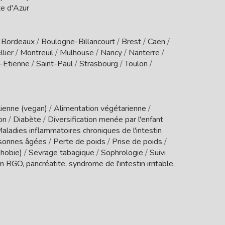
e d'Azur
/
Bordeaux
/
Boulogne-Billancourt
/
Brest
/
Caen
/
lier
/
Montreuil
/
Mulhouse
/
Nancy
/
Nanterre
/
t-Etienne
/
Saint-Paul
/
Strasbourg
/
Toulon
/
ienne (vegan)
/
Alimentation végétarienne
/
ion
/
Diabète
/
Diversification menée par l'enfant
aladies inflammatoires chroniques de l'intestin
sonnes âgées
/
Perte de poids
/
Prise de poids
/
phobie)
/
Sevrage tabagique
/
Sophrologie
/
Suivi
 RGO, pancréatite, syndrome de l'intestin irritable,