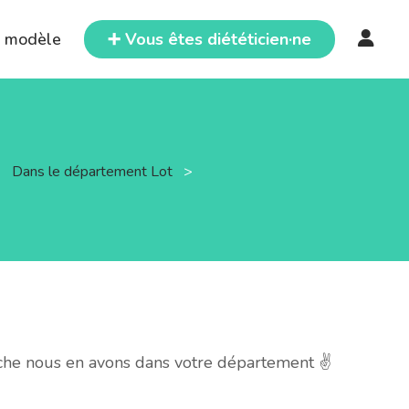
e modèle
➕ Vous êtes diététicien·ne
>
Dans le département Lot
>
che nous en avons dans votre département ✌️