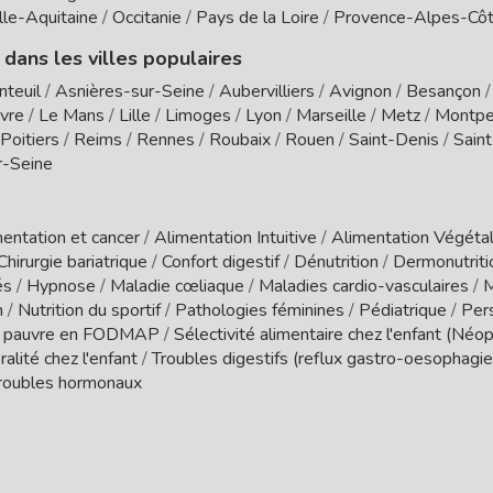
le-Aquitaine
/
Occitanie
/
Pays de la Loire
/
Provence-Alpes-Côt
 dans les villes populaires
nteuil
/
Asnières-sur-Seine
/
Aubervilliers
/
Avignon
/
Besançon
vre
/
Le Mans
/
Lille
/
Limoges
/
Lyon
/
Marseille
/
Metz
/
Montpel
Poitiers
/
Reims
/
Rennes
/
Roubaix
/
Rouen
/
Saint-Denis
/
Sain
r-Seine
entation et cancer
/
Alimentation Intuitive
/
Alimentation Végétal
Chirurgie bariatrique
/
Confort digestif
/
Dénutrition
/
Dermonutrit
és
/
Hypnose
/
Maladie cœliaque
/
Maladies cardio-vasculaires
/
M
n
/
Nutrition du sportif
/
Pathologies féminines
/
Pédiatrique
/
Per
 pauvre en FODMAP
/
Sélectivité alimentaire chez l'enfant (Néo
ralité chez l'enfant
/
Troubles digestifs (reflux gastro-oesophagien
roubles hormonaux