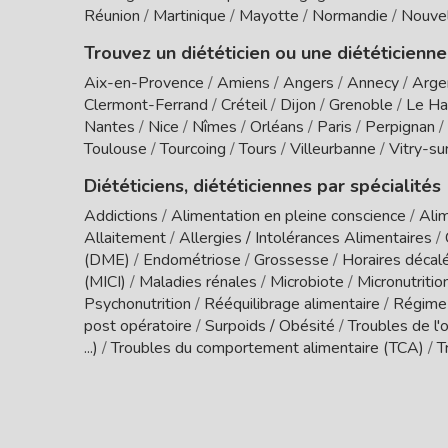
Réunion
/
Martinique
/
Mayotte
/
Normandie
/
Nouvel
Trouvez un diététicien ou une diététicienne
Aix-en-Provence
/
Amiens
/
Angers
/
Annecy
/
Arge
Clermont-Ferrand
/
Créteil
/
Dijon
/
Grenoble
/
Le Ha
Nantes
/
Nice
/
Nîmes
/
Orléans
/
Paris
/
Perpignan
/
Toulouse
/
Tourcoing
/
Tours
/
Villeurbanne
/
Vitry-su
Diététiciens, diététiciennes par spécialités
Addictions
/
Alimentation en pleine conscience
/
Alim
Allaitement
/
Allergies / Intolérances Alimentaires
/
(DME)
/
Endométriose
/
Grossesse
/
Horaires décal
(MICI)
/
Maladies rénales
/
Microbiote
/
Micronutritio
Psychonutrition
/
Rééquilibrage alimentaire
/
Régime
post opératoire
/
Surpoids / Obésité
/
Troubles de l'o
...)
/
Troubles du comportement alimentaire (TCA)
/
T