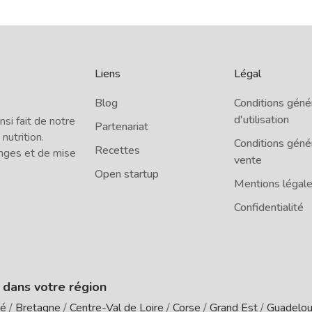
Liens
Légal
Blog
Conditions géné
d'utilisation
i fait de notre
Partenariat
 nutrition.
Conditions géné
Recettes
nges et de mise
vente
Open startup
Mentions légal
Confidentialité
e dans votre région
té
/
Bretagne
/
Centre-Val de Loire
/
Corse
/
Grand Est
/
Guadelo