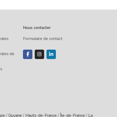
Nous contacter
rales
Formulaire de contact
rales de
es
upe
/
Guyane
/
Hauts-de-France
/
Île-de-France
/
La