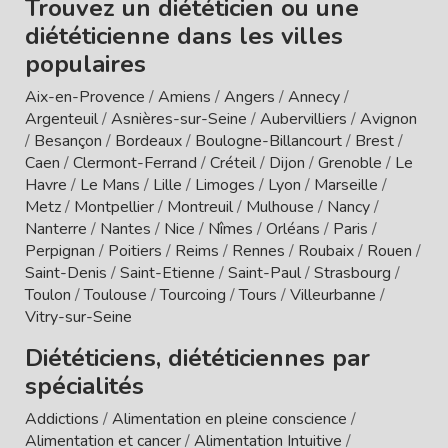
Trouvez un diététicien ou une
diététicienne dans les villes
populaires
Aix-en-Provence
/
Amiens
/
Angers
/
Annecy
/
Argenteuil
/
Asnières-sur-Seine
/
Aubervilliers
/
Avignon
/
Besançon
/
Bordeaux
/
Boulogne-Billancourt
/
Brest
/
Caen
/
Clermont-Ferrand
/
Créteil
/
Dijon
/
Grenoble
/
Le
Havre
/
Le Mans
/
Lille
/
Limoges
/
Lyon
/
Marseille
/
Metz
/
Montpellier
/
Montreuil
/
Mulhouse
/
Nancy
/
Nanterre
/
Nantes
/
Nice
/
Nîmes
/
Orléans
/
Paris
/
Perpignan
/
Poitiers
/
Reims
/
Rennes
/
Roubaix
/
Rouen
/
Saint-Denis
/
Saint-Etienne
/
Saint-Paul
/
Strasbourg
/
Toulon
/
Toulouse
/
Tourcoing
/
Tours
/
Villeurbanne
/
Vitry-sur-Seine
Diététiciens, diététiciennes par
spécialités
Addictions
/
Alimentation en pleine conscience
/
Alimentation et cancer
/
Alimentation Intuitive
/