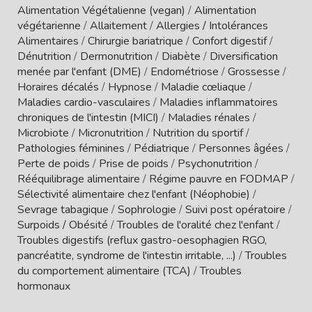
Alimentation Végétalienne (vegan)
/
Alimentation
végétarienne
/
Allaitement
/
Allergies / Intolérances
Alimentaires
/
Chirurgie bariatrique
/
Confort digestif
/
Dénutrition
/
Dermonutrition
/
Diabète
/
Diversification
menée par l'enfant (DME)
/
Endométriose
/
Grossesse
/
Horaires décalés
/
Hypnose
/
Maladie cœliaque
/
Maladies cardio-vasculaires
/
Maladies inflammatoires
chroniques de l'intestin (MICI)
/
Maladies rénales
/
Microbiote
/
Micronutrition
/
Nutrition du sportif
/
Pathologies féminines
/
Pédiatrique
/
Personnes âgées
/
Perte de poids
/
Prise de poids
/
Psychonutrition
/
Rééquilibrage alimentaire
/
Régime pauvre en FODMAP
/
Sélectivité alimentaire chez l'enfant (Néophobie)
/
Sevrage tabagique
/
Sophrologie
/
Suivi post opératoire
/
Surpoids / Obésité
/
Troubles de l'oralité chez l'enfant
/
Troubles digestifs (reflux gastro-oesophagien RGO,
pancréatite, syndrome de l'intestin irritable, ...)
/
Troubles
du comportement alimentaire (TCA)
/
Troubles
hormonaux