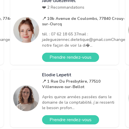
Jade Guezennec
❤️ 2 Recommandations
e, 77440
📍 10b Avenue de Coulombs, 77840 Crouy-
sur-Ourcq
tél. : 07 62 18 65 37mail :
hangeons
jadeguezennec.dietetique@gmail.comChangeo
notre façon de voir la di�...
Prendre rendez-vous
Elodie Lepetit
📍 1 Rue Du Presbytère, 77510
Villeneuve-sur-Bellot
Après quinze années passées dans le
domaine de la comptabilité, j’ai ressenti
le besoin profon...
Prendre rendez-vous