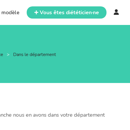
e modèle
➕ Vous êtes diététicien·ne
nce
>
Dans le département
vanche nous en avons dans votre département