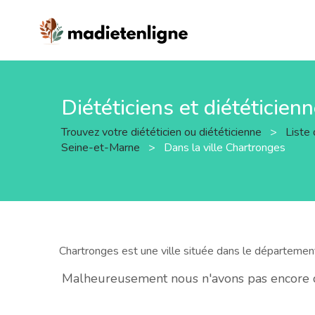
Diététiciens et diététicien
Trouvez votre diététicien ou diététicienne
>
Liste 
Seine-et-Marne
>
Dans la ville Chartronges
Chartronges est une ville située dans le départeme
Malheureusement nous n'avons pas encore de