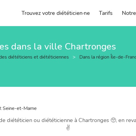
Trouvez votre diététicien·ne
Tarifs
Notr
nes dans la ville Chartronges
des diététiciens et diététiciennes
>
Dans la région Île-de-Fra
nt
Seine-et-Marne
 diététicien ou diététicienne à Chartronges 🥺, en re
✌️