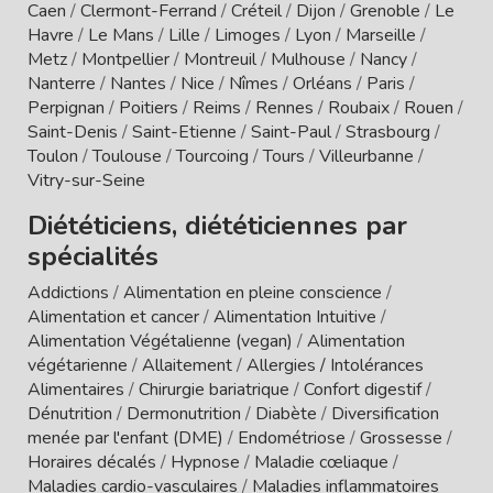
Caen
/
Clermont-Ferrand
/
Créteil
/
Dijon
/
Grenoble
/
Le
Havre
/
Le Mans
/
Lille
/
Limoges
/
Lyon
/
Marseille
/
Metz
/
Montpellier
/
Montreuil
/
Mulhouse
/
Nancy
/
Nanterre
/
Nantes
/
Nice
/
Nîmes
/
Orléans
/
Paris
/
Perpignan
/
Poitiers
/
Reims
/
Rennes
/
Roubaix
/
Rouen
/
Saint-Denis
/
Saint-Etienne
/
Saint-Paul
/
Strasbourg
/
Toulon
/
Toulouse
/
Tourcoing
/
Tours
/
Villeurbanne
/
Vitry-sur-Seine
Diététiciens, diététiciennes par
spécialités
Addictions
/
Alimentation en pleine conscience
/
Alimentation et cancer
/
Alimentation Intuitive
/
Alimentation Végétalienne (vegan)
/
Alimentation
végétarienne
/
Allaitement
/
Allergies / Intolérances
Alimentaires
/
Chirurgie bariatrique
/
Confort digestif
/
Dénutrition
/
Dermonutrition
/
Diabète
/
Diversification
menée par l'enfant (DME)
/
Endométriose
/
Grossesse
/
Horaires décalés
/
Hypnose
/
Maladie cœliaque
/
Maladies cardio-vasculaires
/
Maladies inflammatoires