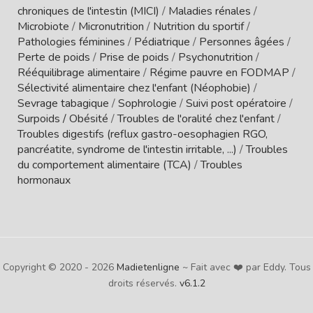
chroniques de l'intestin (MICI)
/
Maladies rénales
/
Microbiote
/
Micronutrition
/
Nutrition du sportif
/
Pathologies féminines
/
Pédiatrique
/
Personnes âgées
/
Perte de poids
/
Prise de poids
/
Psychonutrition
/
Rééquilibrage alimentaire
/
Régime pauvre en FODMAP
/
Sélectivité alimentaire chez l'enfant (Néophobie)
/
Sevrage tabagique
/
Sophrologie
/
Suivi post opératoire
/
Surpoids / Obésité
/
Troubles de l'oralité chez l'enfant
/
Troubles digestifs (reflux gastro-oesophagien RGO,
pancréatite, syndrome de l'intestin irritable, ...)
/
Troubles
du comportement alimentaire (TCA)
/
Troubles
hormonaux
Copyright © 2020 - 2026
Madietenligne
~ Fait avec ❤️ par Eddy. Tous
droits réservés.
v6.1.2