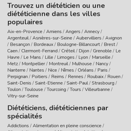
Trouvez un diététicien ou une
diététicienne dans les villes
populaires
Aix-en-Provence
/
Amiens
/
Angers
/
Annecy
/
Argenteuil
/
Asnières-sur-Seine
/
Aubervilliers
/
Avignon
/
Besançon
/
Bordeaux
/
Boulogne-Billancourt
/
Brest
/
Caen
/
Clermont-Ferrand
/
Créteil
/
Dijon
/
Grenoble
/
Le
Havre
/
Le Mans
/
Lille
/
Limoges
/
Lyon
/
Marseille
/
Metz
/
Montpellier
/
Montreuil
/
Mulhouse
/
Nancy
/
Nanterre
/
Nantes
/
Nice
/
Nîmes
/
Orléans
/
Paris
/
Perpignan
/
Poitiers
/
Reims
/
Rennes
/
Roubaix
/
Rouen
/
Saint-Denis
/
Saint-Etienne
/
Saint-Paul
/
Strasbourg
/
Toulon
/
Toulouse
/
Tourcoing
/
Tours
/
Villeurbanne
/
Vitry-sur-Seine
Diététiciens, diététiciennes par
spécialités
Addictions
/
Alimentation en pleine conscience
/