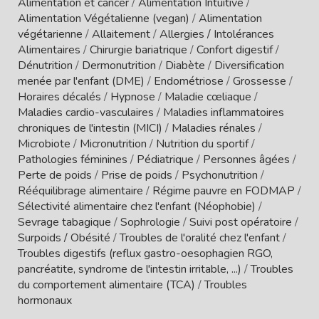
Alimentation et cancer
/
Alimentation Intuitive
/
Alimentation Végétalienne (vegan)
/
Alimentation
végétarienne
/
Allaitement
/
Allergies / Intolérances
Alimentaires
/
Chirurgie bariatrique
/
Confort digestif
/
Dénutrition
/
Dermonutrition
/
Diabète
/
Diversification
menée par l'enfant (DME)
/
Endométriose
/
Grossesse
/
Horaires décalés
/
Hypnose
/
Maladie cœliaque
/
Maladies cardio-vasculaires
/
Maladies inflammatoires
chroniques de l'intestin (MICI)
/
Maladies rénales
/
Microbiote
/
Micronutrition
/
Nutrition du sportif
/
Pathologies féminines
/
Pédiatrique
/
Personnes âgées
/
Perte de poids
/
Prise de poids
/
Psychonutrition
/
Rééquilibrage alimentaire
/
Régime pauvre en FODMAP
/
Sélectivité alimentaire chez l'enfant (Néophobie)
/
Sevrage tabagique
/
Sophrologie
/
Suivi post opératoire
/
Surpoids / Obésité
/
Troubles de l'oralité chez l'enfant
/
Troubles digestifs (reflux gastro-oesophagien RGO,
pancréatite, syndrome de l'intestin irritable, ...)
/
Troubles
du comportement alimentaire (TCA)
/
Troubles
hormonaux