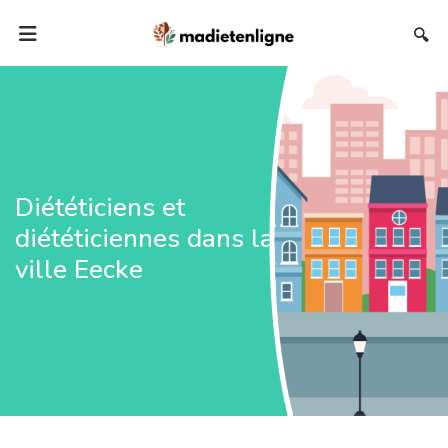
🔍
Diététiciens et
diététiciennes dans la
ville Eecke