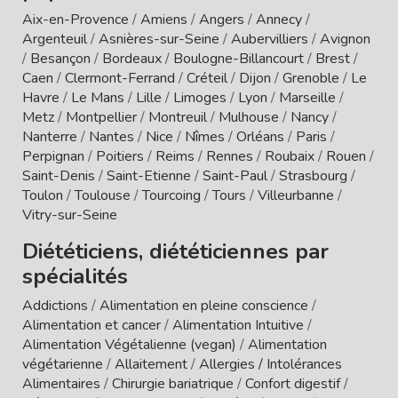
Aix-en-Provence
/
Amiens
/
Angers
/
Annecy
/
Argenteuil
/
Asnières-sur-Seine
/
Aubervilliers
/
Avignon
/
Besançon
/
Bordeaux
/
Boulogne-Billancourt
/
Brest
/
Caen
/
Clermont-Ferrand
/
Créteil
/
Dijon
/
Grenoble
/
Le
Havre
/
Le Mans
/
Lille
/
Limoges
/
Lyon
/
Marseille
/
Metz
/
Montpellier
/
Montreuil
/
Mulhouse
/
Nancy
/
Nanterre
/
Nantes
/
Nice
/
Nîmes
/
Orléans
/
Paris
/
Perpignan
/
Poitiers
/
Reims
/
Rennes
/
Roubaix
/
Rouen
/
Saint-Denis
/
Saint-Etienne
/
Saint-Paul
/
Strasbourg
/
Toulon
/
Toulouse
/
Tourcoing
/
Tours
/
Villeurbanne
/
Vitry-sur-Seine
Diététiciens, diététiciennes par
spécialités
Addictions
/
Alimentation en pleine conscience
/
Alimentation et cancer
/
Alimentation Intuitive
/
Alimentation Végétalienne (vegan)
/
Alimentation
végétarienne
/
Allaitement
/
Allergies / Intolérances
Alimentaires
/
Chirurgie bariatrique
/
Confort digestif
/