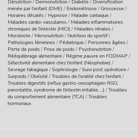
Dénutrition
/
Dermonutrition
/
Diabète
/
Diversification
menée par l'enfant (DME)
/
Endométriose
/
Grossesse
/
Horaires décalés
/
Hypnose
/
Maladie cœliaque
/
Maladies cardio-vasculaires
/
Maladies inflammatoires
chroniques de l'intestin (MICI)
/
Maladies rénales
/
Microbiote
/
Micronutrition
/
Nutrition du sportif
/
Pathologies féminines
/
Pédiatrique
/
Personnes âgées
/
Perte de poids
/
Prise de poids
/
Psychonutrition
/
Rééquilibrage alimentaire
/
Régime pauvre en FODMAP
/
Sélectivité alimentaire chez l'enfant (Néophobie)
/
Sevrage tabagique
/
Sophrologie
/
Suivi post opératoire
/
Surpoids / Obésité
/
Troubles de l'oralité chez l'enfant
/
Troubles digestifs (reflux gastro-oesophagien RGO,
pancréatite, syndrome de l'intestin irritable, ...)
/
Troubles
du comportement alimentaire (TCA)
/
Troubles
hormonaux