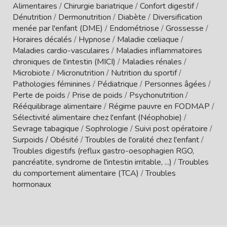
Alimentaires
/
Chirurgie bariatrique
/
Confort digestif
/
Dénutrition
/
Dermonutrition
/
Diabète
/
Diversification
menée par l'enfant (DME)
/
Endométriose
/
Grossesse
/
Horaires décalés
/
Hypnose
/
Maladie cœliaque
/
Maladies cardio-vasculaires
/
Maladies inflammatoires
chroniques de l'intestin (MICI)
/
Maladies rénales
/
Microbiote
/
Micronutrition
/
Nutrition du sportif
/
Pathologies féminines
/
Pédiatrique
/
Personnes âgées
/
Perte de poids
/
Prise de poids
/
Psychonutrition
/
Rééquilibrage alimentaire
/
Régime pauvre en FODMAP
/
Sélectivité alimentaire chez l'enfant (Néophobie)
/
Sevrage tabagique
/
Sophrologie
/
Suivi post opératoire
/
Surpoids / Obésité
/
Troubles de l'oralité chez l'enfant
/
Troubles digestifs (reflux gastro-oesophagien RGO,
pancréatite, syndrome de l'intestin irritable, ...)
/
Troubles
du comportement alimentaire (TCA)
/
Troubles
hormonaux