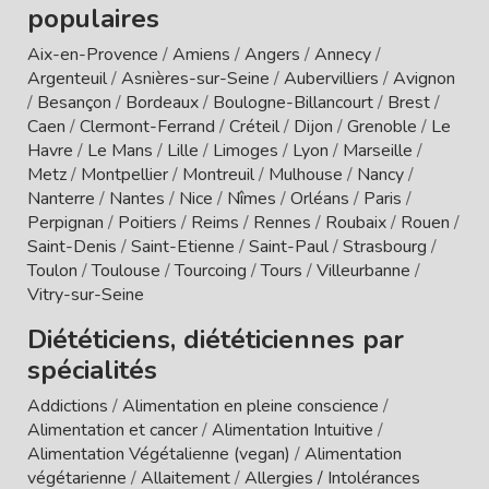
populaires
Aix-en-Provence
/
Amiens
/
Angers
/
Annecy
/
Argenteuil
/
Asnières-sur-Seine
/
Aubervilliers
/
Avignon
/
Besançon
/
Bordeaux
/
Boulogne-Billancourt
/
Brest
/
Caen
/
Clermont-Ferrand
/
Créteil
/
Dijon
/
Grenoble
/
Le
Havre
/
Le Mans
/
Lille
/
Limoges
/
Lyon
/
Marseille
/
Metz
/
Montpellier
/
Montreuil
/
Mulhouse
/
Nancy
/
Nanterre
/
Nantes
/
Nice
/
Nîmes
/
Orléans
/
Paris
/
Perpignan
/
Poitiers
/
Reims
/
Rennes
/
Roubaix
/
Rouen
/
Saint-Denis
/
Saint-Etienne
/
Saint-Paul
/
Strasbourg
/
Toulon
/
Toulouse
/
Tourcoing
/
Tours
/
Villeurbanne
/
Vitry-sur-Seine
Diététiciens, diététiciennes par
spécialités
Addictions
/
Alimentation en pleine conscience
/
Alimentation et cancer
/
Alimentation Intuitive
/
Alimentation Végétalienne (vegan)
/
Alimentation
végétarienne
/
Allaitement
/
Allergies / Intolérances