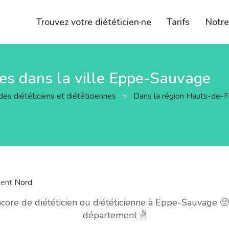
Trouvez votre diététicien·ne
Tarifs
Notr
nnes dans la ville Eppe-Sauvage
des diététiciens et diététiciennes
>
Dans la région Hauts-de-
ment
Nord
re de diététicien ou diététicienne à Eppe-Sauvage 🥺
département ✌️