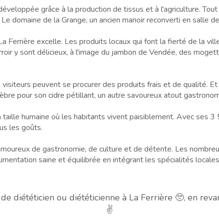
t développée grâce à la production de tissus et à l'agriculture. Tout
ui. Le domaine de la Grange, un ancien manoir reconverti en salle 
a Ferrière excelle. Les produits locaux qui font la fierté de la vil
roir y sont délicieux, à l'image du jambon de Vendée, des mogette
isiteurs peuvent se procurer des produits frais et de qualité. Et
élèbre pour son cidre pétillant, un autre savoureux atout gastrono
 taille humaine où les habitants vivent paisiblement. Avec ses 3 
us les goûts.
 amoureux de gastronomie, de culture et de détente. Les nombreux d
entation saine et équilibrée en intégrant les spécialités locales
 diététicien ou diététicienne à La Ferrière 🥺, en re
✌️