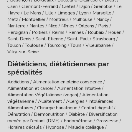
Caen
/
Clermont-Ferrand
/
Créteil
/
Dijon
/
Grenoble
/
Le
Havre
/
Le Mans
/
Lille
/
Limoges
/
Lyon
/
Marseille
/
Metz
/
Montpellier
/
Montreuil
/
Mulhouse
/
Nancy
/
Nanterre
/
Nantes
/
Nice
/
Nîmes
/
Orléans
/
Paris
/
Perpignan
/
Poitiers
/
Reims
/
Rennes
/
Roubaix
/
Rouen
/
Saint-Denis
/
Saint-Etienne
/
Saint-Paul
/
Strasbourg
/
Toulon
/
Toulouse
/
Tourcoing
/
Tours
/
Villeurbanne
/
Vitry-sur-Seine
Diététiciens, diététiciennes par
spécialités
Addictions
/
Alimentation en pleine conscience
/
Alimentation et cancer
/
Alimentation Intuitive
/
Alimentation Végétalienne (vegan)
/
Alimentation
végétarienne
/
Allaitement
/
Allergies / Intolérances
Alimentaires
/
Chirurgie bariatrique
/
Confort digestif
/
Dénutrition
/
Dermonutrition
/
Diabète
/
Diversification
menée par l'enfant (DME)
/
Endométriose
/
Grossesse
/
Horaires décalés
/
Hypnose
/
Maladie cœliaque
/