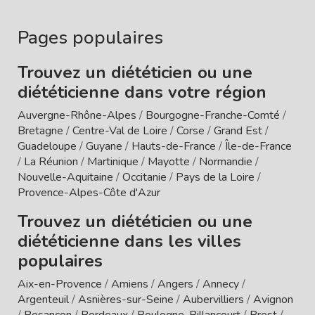
Pages populaires
Trouvez un diététicien ou une
diététicienne dans votre région
Auvergne-Rhône-Alpes
/
Bourgogne-Franche-Comté
/
Bretagne
/
Centre-Val de Loire
/
Corse
/
Grand Est
/
Guadeloupe
/
Guyane
/
Hauts-de-France
/
Île-de-France
/
La Réunion
/
Martinique
/
Mayotte
/
Normandie
/
Nouvelle-Aquitaine
/
Occitanie
/
Pays de la Loire
/
Provence-Alpes-Côte d'Azur
Trouvez un diététicien ou une
diététicienne dans les villes
populaires
Aix-en-Provence
/
Amiens
/
Angers
/
Annecy
/
Argenteuil
/
Asnières-sur-Seine
/
Aubervilliers
/
Avignon
/
Besançon
/
Bordeaux
/
Boulogne-Billancourt
/
Brest
/