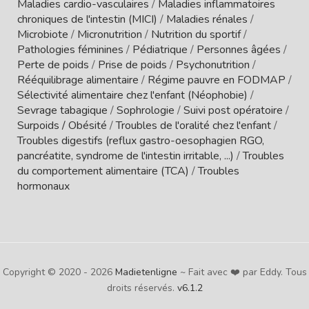
Maladies cardio-vasculaires
/
Maladies inflammatoires
chroniques de l'intestin (MICI)
/
Maladies rénales
/
Microbiote
/
Micronutrition
/
Nutrition du sportif
/
Pathologies féminines
/
Pédiatrique
/
Personnes âgées
/
Perte de poids
/
Prise de poids
/
Psychonutrition
/
Rééquilibrage alimentaire
/
Régime pauvre en FODMAP
/
Sélectivité alimentaire chez l'enfant (Néophobie)
/
Sevrage tabagique
/
Sophrologie
/
Suivi post opératoire
/
Surpoids / Obésité
/
Troubles de l'oralité chez l'enfant
/
Troubles digestifs (reflux gastro-oesophagien RGO,
pancréatite, syndrome de l'intestin irritable, ...)
/
Troubles
du comportement alimentaire (TCA)
/
Troubles
hormonaux
Copyright © 2020 - 2026
Madietenligne
~ Fait avec ❤️ par Eddy. Tous
droits réservés.
v6.1.2