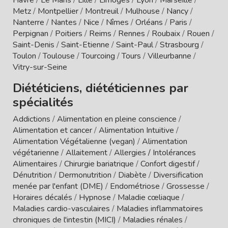
Metz
/
Montpellier
/
Montreuil
/
Mulhouse
/
Nancy
/
Nanterre
/
Nantes
/
Nice
/
Nîmes
/
Orléans
/
Paris
/
Perpignan
/
Poitiers
/
Reims
/
Rennes
/
Roubaix
/
Rouen
/
Saint-Denis
/
Saint-Etienne
/
Saint-Paul
/
Strasbourg
/
Toulon
/
Toulouse
/
Tourcoing
/
Tours
/
Villeurbanne
/
Vitry-sur-Seine
Diététiciens, diététiciennes par
spécialités
Addictions
/
Alimentation en pleine conscience
/
Alimentation et cancer
/
Alimentation Intuitive
/
Alimentation Végétalienne (vegan)
/
Alimentation
végétarienne
/
Allaitement
/
Allergies / Intolérances
Alimentaires
/
Chirurgie bariatrique
/
Confort digestif
/
Dénutrition
/
Dermonutrition
/
Diabète
/
Diversification
menée par l'enfant (DME)
/
Endométriose
/
Grossesse
/
Horaires décalés
/
Hypnose
/
Maladie cœliaque
/
Maladies cardio-vasculaires
/
Maladies inflammatoires
chroniques de l'intestin (MICI)
/
Maladies rénales
/