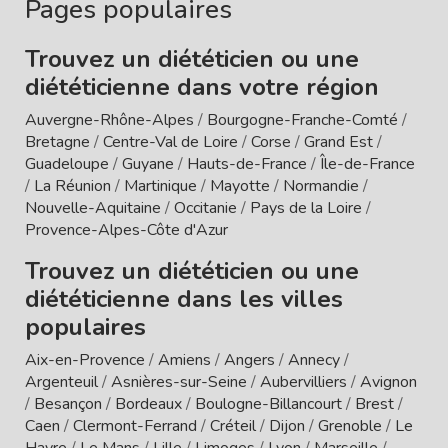
Pages populaires
Trouvez un diététicien ou une
diététicienne dans votre région
Auvergne-Rhône-Alpes
/
Bourgogne-Franche-Comté
/
Bretagne
/
Centre-Val de Loire
/
Corse
/
Grand Est
/
Guadeloupe
/
Guyane
/
Hauts-de-France
/
Île-de-France
/
La Réunion
/
Martinique
/
Mayotte
/
Normandie
/
Nouvelle-Aquitaine
/
Occitanie
/
Pays de la Loire
/
Provence-Alpes-Côte d'Azur
Trouvez un diététicien ou une
diététicienne dans les villes
populaires
Aix-en-Provence
/
Amiens
/
Angers
/
Annecy
/
Argenteuil
/
Asnières-sur-Seine
/
Aubervilliers
/
Avignon
/
Besançon
/
Bordeaux
/
Boulogne-Billancourt
/
Brest
/
Caen
/
Clermont-Ferrand
/
Créteil
/
Dijon
/
Grenoble
/
Le
Havre
/
Le Mans
/
Lille
/
Limoges
/
Lyon
/
Marseille
/