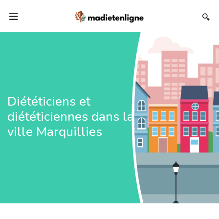
🔍
Diététiciens et
diététiciennes dans la
ville Marquillies