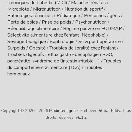
chroniques de l'intestin (MICI)
/
Maladies rénales
/
Microbiote
/
Micronutrition
/
Nutrition du sportif
/
Pathologies féminines
/
Pédiatrique
/
Personnes âgées
/
Perte de poids
/
Prise de poids
/
Psychonutrition
/
Rééquilibrage alimentaire
/
Régime pauvre en FODMAP
/
Sélectivité alimentaire chez l'enfant (Néophobie)
/
Sevrage tabagique
/
Sophrologie
/
Suivi post opératoire
/
Surpoids / Obésité
/
Troubles de l'oralité chez l'enfant
/
Troubles digestifs (reflux gastro-oesophagien RGO,
pancréatite, syndrome de l'intestin irritable, ...)
/
Troubles
du comportement alimentaire (TCA)
/
Troubles
hormonaux
Copyright © 2020 - 2026
Madietenligne
~ Fait avec ❤️ par Eddy. Tous
droits réservés.
v6.1.2