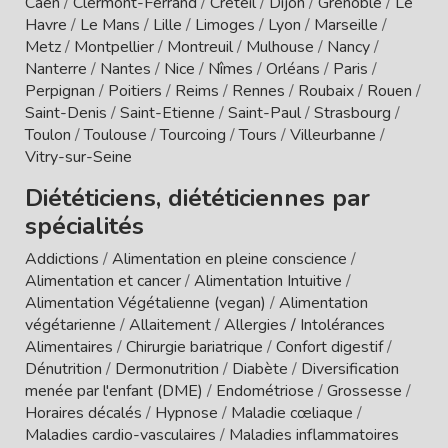
Caen
/
Clermont-Ferrand
/
Créteil
/
Dijon
/
Grenoble
/
Le
Havre
/
Le Mans
/
Lille
/
Limoges
/
Lyon
/
Marseille
/
Metz
/
Montpellier
/
Montreuil
/
Mulhouse
/
Nancy
/
Nanterre
/
Nantes
/
Nice
/
Nîmes
/
Orléans
/
Paris
/
Perpignan
/
Poitiers
/
Reims
/
Rennes
/
Roubaix
/
Rouen
/
Saint-Denis
/
Saint-Etienne
/
Saint-Paul
/
Strasbourg
/
Toulon
/
Toulouse
/
Tourcoing
/
Tours
/
Villeurbanne
/
Vitry-sur-Seine
Diététiciens, diététiciennes par
spécialités
Addictions
/
Alimentation en pleine conscience
/
Alimentation et cancer
/
Alimentation Intuitive
/
Alimentation Végétalienne (vegan)
/
Alimentation
végétarienne
/
Allaitement
/
Allergies / Intolérances
Alimentaires
/
Chirurgie bariatrique
/
Confort digestif
/
Dénutrition
/
Dermonutrition
/
Diabète
/
Diversification
menée par l'enfant (DME)
/
Endométriose
/
Grossesse
/
Horaires décalés
/
Hypnose
/
Maladie cœliaque
/
Maladies cardio-vasculaires
/
Maladies inflammatoires