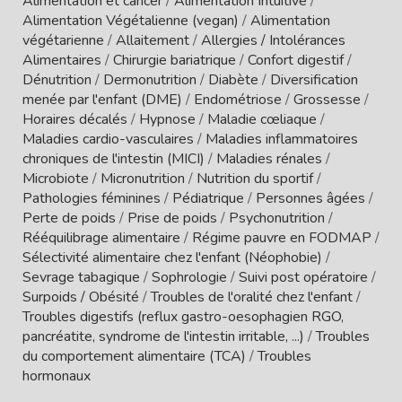
Alimentation et cancer
/
Alimentation Intuitive
/
Alimentation Végétalienne (vegan)
/
Alimentation
végétarienne
/
Allaitement
/
Allergies / Intolérances
Alimentaires
/
Chirurgie bariatrique
/
Confort digestif
/
Dénutrition
/
Dermonutrition
/
Diabète
/
Diversification
menée par l'enfant (DME)
/
Endométriose
/
Grossesse
/
Horaires décalés
/
Hypnose
/
Maladie cœliaque
/
Maladies cardio-vasculaires
/
Maladies inflammatoires
chroniques de l'intestin (MICI)
/
Maladies rénales
/
Microbiote
/
Micronutrition
/
Nutrition du sportif
/
Pathologies féminines
/
Pédiatrique
/
Personnes âgées
/
Perte de poids
/
Prise de poids
/
Psychonutrition
/
Rééquilibrage alimentaire
/
Régime pauvre en FODMAP
/
Sélectivité alimentaire chez l'enfant (Néophobie)
/
Sevrage tabagique
/
Sophrologie
/
Suivi post opératoire
/
Surpoids / Obésité
/
Troubles de l'oralité chez l'enfant
/
Troubles digestifs (reflux gastro-oesophagien RGO,
pancréatite, syndrome de l'intestin irritable, ...)
/
Troubles
du comportement alimentaire (TCA)
/
Troubles
hormonaux