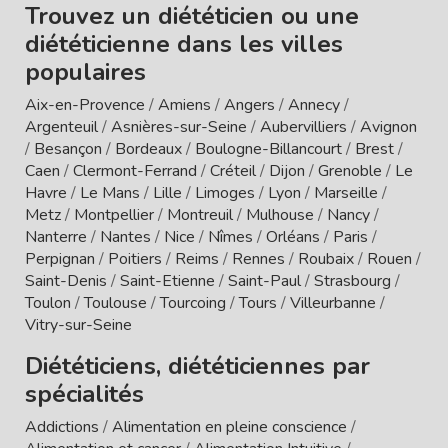
Trouvez un diététicien ou une
diététicienne dans les villes
populaires
Aix-en-Provence
/
Amiens
/
Angers
/
Annecy
/
Argenteuil
/
Asnières-sur-Seine
/
Aubervilliers
/
Avignon
/
Besançon
/
Bordeaux
/
Boulogne-Billancourt
/
Brest
/
Caen
/
Clermont-Ferrand
/
Créteil
/
Dijon
/
Grenoble
/
Le
Havre
/
Le Mans
/
Lille
/
Limoges
/
Lyon
/
Marseille
/
Metz
/
Montpellier
/
Montreuil
/
Mulhouse
/
Nancy
/
Nanterre
/
Nantes
/
Nice
/
Nîmes
/
Orléans
/
Paris
/
Perpignan
/
Poitiers
/
Reims
/
Rennes
/
Roubaix
/
Rouen
/
Saint-Denis
/
Saint-Etienne
/
Saint-Paul
/
Strasbourg
/
Toulon
/
Toulouse
/
Tourcoing
/
Tours
/
Villeurbanne
/
Vitry-sur-Seine
Diététiciens, diététiciennes par
spécialités
Addictions
/
Alimentation en pleine conscience
/