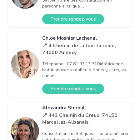
Savoie, j'offre des consultations en
personne ainsi que ...
Prendre rendez-vous
Chloe Mosnier Lachenal
📍 4 Chemin de la tour la reine,
74000 Annecy
Téléphone : 07 81 97 13 31Diététicienne -
Nutritionniste installée à Annecy, je reçois
à mon...
Prendre rendez-vous
Alexandra Sternal
📍 443 Chemin du Creux, 74150
Marcellaz-Albanais
Consultations diététiques : - pour améliorer
votre forme et votre santé- pour per...