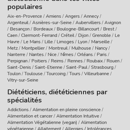
populaires
Aix-en-Provence
/
Amiens
/
Angers
/
Annecy
/
Argenteuil
/
Asnières-sur-Seine
/
Aubervilliers
/
Avignon
/
Besançon
/
Bordeaux
/
Boulogne-Billancourt
/
Brest
/
Caen
/
Clermont-Ferrand
/
Créteil
/
Dijon
/
Grenoble
/
Le
Havre
/
Le Mans
/
Lille
/
Limoges
/
Lyon
/
Marseille
/
Metz
/
Montpellier
/
Montreuil
/
Mulhouse
/
Nancy
/
Nanterre
/
Nantes
/
Nice
/
Nîmes
/
Orléans
/
Paris
/
Perpignan
/
Poitiers
/
Reims
/
Rennes
/
Roubaix
/
Rouen
/
Saint-Denis
/
Saint-Etienne
/
Saint-Paul
/
Strasbourg
/
Toulon
/
Toulouse
/
Tourcoing
/
Tours
/
Villeurbanne
/
Vitry-sur-Seine
Diététiciens, diététiciennes par
spécialités
Addictions
/
Alimentation en pleine conscience
/
Alimentation et cancer
/
Alimentation Intuitive
/
Alimentation Végétalienne (vegan)
/
Alimentation
végétarienne
/
Allaitement
/
Allergies / Intolérances