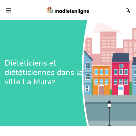
🔍
Diététiciens et
diététiciennes dans la
ville La Muraz