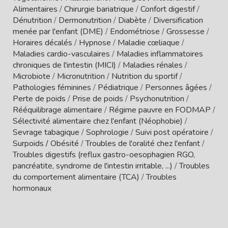
Alimentaires
/
Chirurgie bariatrique
/
Confort digestif
/
Dénutrition
/
Dermonutrition
/
Diabète
/
Diversification
menée par l'enfant (DME)
/
Endométriose
/
Grossesse
/
Horaires décalés
/
Hypnose
/
Maladie cœliaque
/
Maladies cardio-vasculaires
/
Maladies inflammatoires
chroniques de l'intestin (MICI)
/
Maladies rénales
/
Microbiote
/
Micronutrition
/
Nutrition du sportif
/
Pathologies féminines
/
Pédiatrique
/
Personnes âgées
/
Perte de poids
/
Prise de poids
/
Psychonutrition
/
Rééquilibrage alimentaire
/
Régime pauvre en FODMAP
/
Sélectivité alimentaire chez l'enfant (Néophobie)
/
Sevrage tabagique
/
Sophrologie
/
Suivi post opératoire
/
Surpoids / Obésité
/
Troubles de l'oralité chez l'enfant
/
Troubles digestifs (reflux gastro-oesophagien RGO,
pancréatite, syndrome de l'intestin irritable, ...)
/
Troubles
du comportement alimentaire (TCA)
/
Troubles
hormonaux