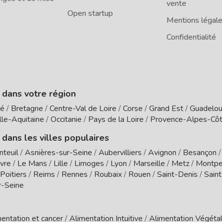
vente
Open startup
Mentions légal
Confidentialité
e dans votre région
té
/
Bretagne
/
Centre-Val de Loire
/
Corse
/
Grand Est
/
Guadelo
le-Aquitaine
/
Occitanie
/
Pays de la Loire
/
Provence-Alpes-Côt
 dans les villes populaires
nteuil
/
Asnières-sur-Seine
/
Aubervilliers
/
Avignon
/
Besançon
vre
/
Le Mans
/
Lille
/
Limoges
/
Lyon
/
Marseille
/
Metz
/
Montpel
Poitiers
/
Reims
/
Rennes
/
Roubaix
/
Rouen
/
Saint-Denis
/
Sain
r-Seine
entation et cancer
/
Alimentation Intuitive
/
Alimentation Végétal