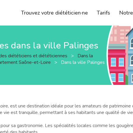
Trouvez votre diététicien·ne
Tarifs
Notr
nes dans la ville Palinges
des diététiciens et diététiciennes
>
Dans la
artement Saône-et-Loire
>
Dans la ville Palinges
ire, est une destination idéale pour les amateurs de patrimoine cu
e vie est tranquille, permettant à ses habitants une qualité de vi
e pour sa gastronomie. Les spécialités locales comme les gougères
ierté des habitants.