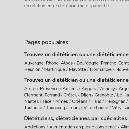
en relation entre diététicien·ne et patient·e.
Pages populaires
Trouvez un diététicien ou une diététicienn
Auvergne-Rhône-Alpes
/
Bourgogne-Franche-Com
Réunion
/
Martinique
/
Mayotte
/
Normandie
/
Nouvel
Trouvez un diététicien ou une diététicienne
Aix-en-Provence
/
Amiens
/
Angers
/
Annecy
/
Arge
Clermont-Ferrand
/
Créteil
/
Dijon
/
Grenoble
/
Le Ha
Nantes
/
Nice
/
Nîmes
/
Orléans
/
Paris
/
Perpignan
/
Toulouse
/
Tourcoing
/
Tours
/
Villeurbanne
/
Vitry-su
Diététiciens, diététiciennes par spécialités
Addictions
/
Alimentation en pleine conscience
/
Alim