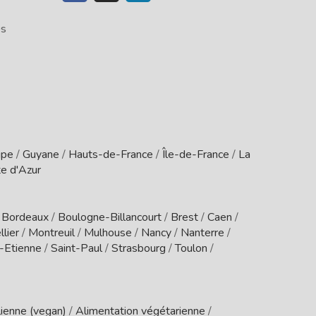
es
upe
/
Guyane
/
Hauts-de-France
/
Île-de-France
/
La
e d'Azur
/
Bordeaux
/
Boulogne-Billancourt
/
Brest
/
Caen
/
lier
/
Montreuil
/
Mulhouse
/
Nancy
/
Nanterre
/
t-Etienne
/
Saint-Paul
/
Strasbourg
/
Toulon
/
ienne (vegan)
/
Alimentation végétarienne
/