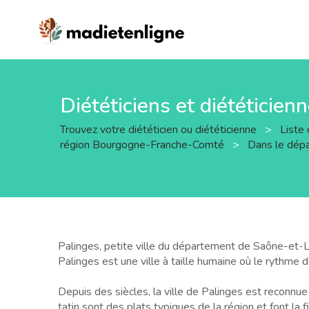
Diététiciens et diététicien
Trouvez votre diététicien ou diététicienne
>
Liste 
région Bourgogne-Franche-Comté
>
Dans le dép
Palinges, petite ville du département de Saône-et-Lo
Palinges est une ville à taille humaine où le rythme d
Depuis des siècles, la ville de Palinges est reconnu
tatin sont des plats typiques de la région et font la f