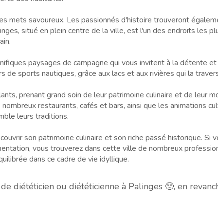
ses mets savoureux. Les passionnés d'histoire trouveront égale
s, situé en plein centre de la ville, est l'un des endroits les plus 
ain.
gnifiques paysages de campagne qui vous invitent à la détente et à
 de sports nautiques, grâce aux lacs et aux rivières qui la traver
nts, prenant grand soin de leur patrimoine culinaire et de leur mode
s nombreux restaurants, cafés et bars, ainsi que les animations cu
ble leurs traditions.
ouvrir son patrimoine culinaire et son riche passé historique. Si v
mentation, vous trouverez dans cette ville de nombreux profess
quilibrée dans ce cadre de vie idyllique.
 diététicien ou diététicienne à Palinges 🥺, en revan