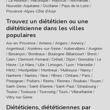
/
La Réunion
/
Martinique
/
Mayotte
/
Normandie
/
Nouvelle-Aquitaine
/
Occitanie
/
Pays de la Loire
/
Provence-Alpes-Côte d'Azur
Trouvez un diététicien ou une
diététicienne dans les villes
populaires
Aix-en-Provence
/
Amiens
/
Angers
/
Annecy
/
Argenteuil
/
Asnières-sur-Seine
/
Aubervilliers
/
Avignon
/
Besançon
/
Bordeaux
/
Boulogne-Billancourt
/
Brest
/
Caen
/
Clermont-Ferrand
/
Créteil
/
Dijon
/
Grenoble
/
Le
Havre
/
Le Mans
/
Lille
/
Limoges
/
Lyon
/
Marseille
/
Metz
/
Montpellier
/
Montreuil
/
Mulhouse
/
Nancy
/
Nanterre
/
Nantes
/
Nice
/
Nîmes
/
Orléans
/
Paris
/
Perpignan
/
Poitiers
/
Reims
/
Rennes
/
Roubaix
/
Rouen
/
Saint-Denis
/
Saint-Etienne
/
Saint-Paul
/
Strasbourg
/
Toulon
/
Toulouse
/
Tourcoing
/
Tours
/
Villeurbanne
/
Vitry-sur-Seine
Diététiciens, diététiciennes par