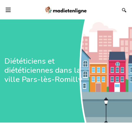
🔍
Diététiciens et
diététiciennes dans la
ville Pars-lès-Romilly