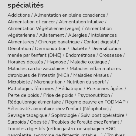
spécialités
Addictions
/
Alimentation en pleine conscience
/
Alimentation et cancer
/
Alimentation Intuitive
/
Alimentation Végétalienne (vegan)
/
Alimentation
végétarienne
/
Allaitement
/
Allergies / Intolérances
Alimentaires
/
Chirurgie bariatrique
/
Confort digestif
/
Dénutrition
/
Dermonutrition
/
Diabète
/
Diversification
menée par l'enfant (DME)
/
Endométriose
/
Grossesse
/
Horaires décalés
/
Hypnose
/
Maladie cœliaque
/
Maladies cardio-vasculaires
/
Maladies inflammatoires
chroniques de l'intestin (MICI)
/
Maladies rénales
/
Microbiote
/
Micronutrition
/
Nutrition du sportif
/
Pathologies féminines
/
Pédiatrique
/
Personnes âgées
/
Perte de poids
/
Prise de poids
/
Psychonutrition
/
Rééquilibrage alimentaire
/
Régime pauvre en FODMAP
/
Sélectivité alimentaire chez l'enfant (Néophobie)
/
Sevrage tabagique
/
Sophrologie
/
Suivi post opératoire
/
Surpoids / Obésité
/
Troubles de l'oralité chez l'enfant
/
Troubles digestifs (reflux gastro-oesophagien RGO,
pancréatite, syndrome de l'intestin irritable, ...)
/
Troubles