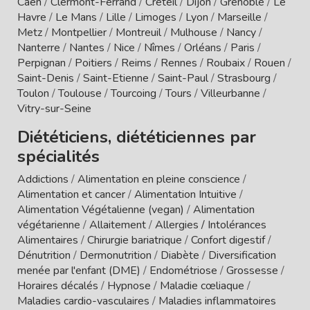
Caen
/
Clermont-Ferrand
/
Créteil
/
Dijon
/
Grenoble
/
Le
Havre
/
Le Mans
/
Lille
/
Limoges
/
Lyon
/
Marseille
/
Metz
/
Montpellier
/
Montreuil
/
Mulhouse
/
Nancy
/
Nanterre
/
Nantes
/
Nice
/
Nîmes
/
Orléans
/
Paris
/
Perpignan
/
Poitiers
/
Reims
/
Rennes
/
Roubaix
/
Rouen
/
Saint-Denis
/
Saint-Etienne
/
Saint-Paul
/
Strasbourg
/
Toulon
/
Toulouse
/
Tourcoing
/
Tours
/
Villeurbanne
/
Vitry-sur-Seine
Diététiciens, diététiciennes par
spécialités
Addictions
/
Alimentation en pleine conscience
/
Alimentation et cancer
/
Alimentation Intuitive
/
Alimentation Végétalienne (vegan)
/
Alimentation
végétarienne
/
Allaitement
/
Allergies / Intolérances
Alimentaires
/
Chirurgie bariatrique
/
Confort digestif
/
Dénutrition
/
Dermonutrition
/
Diabète
/
Diversification
menée par l'enfant (DME)
/
Endométriose
/
Grossesse
/
Horaires décalés
/
Hypnose
/
Maladie cœliaque
/
Maladies cardio-vasculaires
/
Maladies inflammatoires