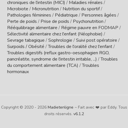
chroniques de l'intestin (MICI)
/
Maladies rénales
/
Microbiote
/
Micronutrition
/
Nutrition du sportif
/
Pathologies féminines
/
Pédiatrique
/
Personnes âgées
/
Perte de poids
/
Prise de poids
/
Psychonutrition
/
Rééquilibrage alimentaire
/
Régime pauvre en FODMAP
/
Sélectivité alimentaire chez l'enfant (Néophobie)
/
Sevrage tabagique
/
Sophrologie
/
Suivi post opératoire
/
Surpoids / Obésité
/
Troubles de l'oralité chez l'enfant
/
Troubles digestifs (reflux gastro-oesophagien RGO,
pancréatite, syndrome de l'intestin irritable, ...)
/
Troubles
du comportement alimentaire (TCA)
/
Troubles
hormonaux
Copyright © 2020 - 2026
Madietenligne
~ Fait avec ❤️ par Eddy. Tous
droits réservés.
v6.1.2