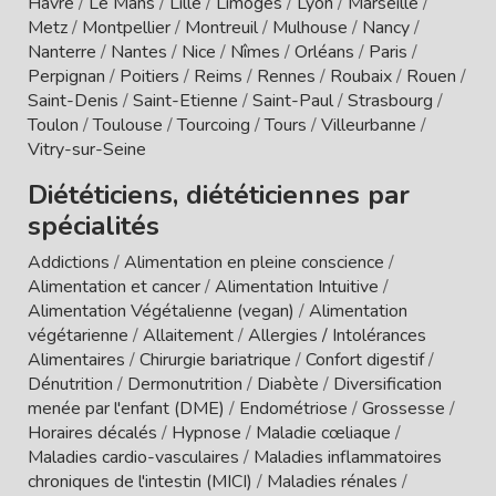
Havre
/
Le Mans
/
Lille
/
Limoges
/
Lyon
/
Marseille
/
Metz
/
Montpellier
/
Montreuil
/
Mulhouse
/
Nancy
/
Nanterre
/
Nantes
/
Nice
/
Nîmes
/
Orléans
/
Paris
/
Perpignan
/
Poitiers
/
Reims
/
Rennes
/
Roubaix
/
Rouen
/
Saint-Denis
/
Saint-Etienne
/
Saint-Paul
/
Strasbourg
/
Toulon
/
Toulouse
/
Tourcoing
/
Tours
/
Villeurbanne
/
Vitry-sur-Seine
Diététiciens, diététiciennes par
spécialités
Addictions
/
Alimentation en pleine conscience
/
Alimentation et cancer
/
Alimentation Intuitive
/
Alimentation Végétalienne (vegan)
/
Alimentation
végétarienne
/
Allaitement
/
Allergies / Intolérances
Alimentaires
/
Chirurgie bariatrique
/
Confort digestif
/
Dénutrition
/
Dermonutrition
/
Diabète
/
Diversification
menée par l'enfant (DME)
/
Endométriose
/
Grossesse
/
Horaires décalés
/
Hypnose
/
Maladie cœliaque
/
Maladies cardio-vasculaires
/
Maladies inflammatoires
chroniques de l'intestin (MICI)
/
Maladies rénales
/