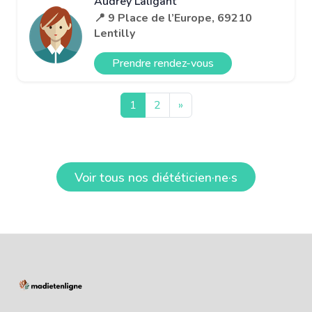
Audrey Laligant
📍 9 Place de l’Europe, 69210
Lentilly
Prendre rendez-vous
1
2
»
Voir tous nos diététicien·ne·s