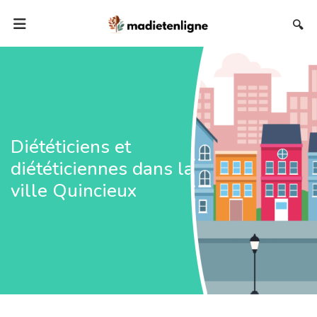
🔍
Diététiciens et
diététiciennes dans la
ville Quincieux