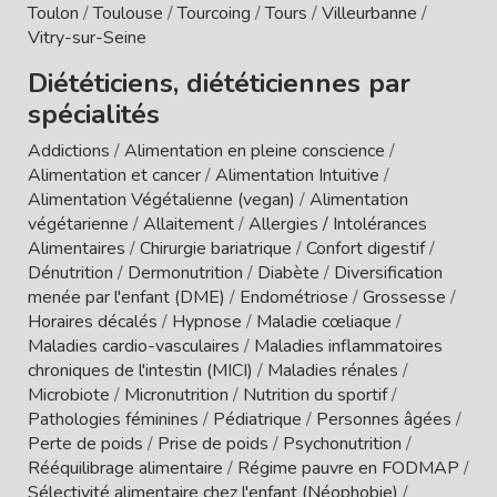
Toulon
/
Toulouse
/
Tourcoing
/
Tours
/
Villeurbanne
/
Vitry-sur-Seine
Diététiciens, diététiciennes par
spécialités
Addictions
/
Alimentation en pleine conscience
/
Alimentation et cancer
/
Alimentation Intuitive
/
Alimentation Végétalienne (vegan)
/
Alimentation
végétarienne
/
Allaitement
/
Allergies / Intolérances
Alimentaires
/
Chirurgie bariatrique
/
Confort digestif
/
Dénutrition
/
Dermonutrition
/
Diabète
/
Diversification
menée par l'enfant (DME)
/
Endométriose
/
Grossesse
/
Horaires décalés
/
Hypnose
/
Maladie cœliaque
/
Maladies cardio-vasculaires
/
Maladies inflammatoires
chroniques de l'intestin (MICI)
/
Maladies rénales
/
Microbiote
/
Micronutrition
/
Nutrition du sportif
/
Pathologies féminines
/
Pédiatrique
/
Personnes âgées
/
Perte de poids
/
Prise de poids
/
Psychonutrition
/
Rééquilibrage alimentaire
/
Régime pauvre en FODMAP
/
Sélectivité alimentaire chez l'enfant (Néophobie)
/