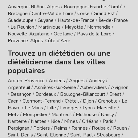
Auvergne-Rhône-Alpes
/
Bourgogne-Franche-Comté
/
Bretagne
/
Centre-Val de Loire
/
Corse
/
Grand Est
/
Guadeloupe
/
Guyane
/
Hauts-de-France
/
Île-de-France
/
La Réunion
/
Martinique
/
Mayotte
/
Normandie
/
Nouvelle-Aquitaine
/
Occitanie
/
Pays de la Loire
/
Provence-Alpes-Côte d'Azur
Trouvez un diététicien ou une
diététicienne dans les villes
populaires
Aix-en-Provence
/
Amiens
/
Angers
/
Annecy
/
Argenteuil
/
Asnières-sur-Seine
/
Aubervilliers
/
Avignon
/
Besançon
/
Bordeaux
/
Boulogne-Billancourt
/
Brest
/
Caen
/
Clermont-Ferrand
/
Créteil
/
Dijon
/
Grenoble
/
Le
Havre
/
Le Mans
/
Lille
/
Limoges
/
Lyon
/
Marseille
/
Metz
/
Montpellier
/
Montreuil
/
Mulhouse
/
Nancy
/
Nanterre
/
Nantes
/
Nice
/
Nîmes
/
Orléans
/
Paris
/
Perpignan
/
Poitiers
/
Reims
/
Rennes
/
Roubaix
/
Rouen
/
Saint-Denis
/
Saint-Etienne
/
Saint-Paul
/
Strasbourg
/