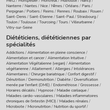
Metz
/
Montpellier
/
Montreuil
/
Mulhouse
/
Nancy
/
Nanterre
/
Nantes
/
Nice
/
Nîmes
/
Orléans
/
Paris
/
Perpignan
/
Poitiers
/
Reims
/
Rennes
/
Roubaix
/
Rouen
/
Saint-Denis
/
Saint-Etienne
/
Saint-Paul
/
Strasbourg
/
Toulon
/
Toulouse
/
Tourcoing
/
Tours
/
Villeurbanne
/
Vitry-sur-Seine
Diététiciens, diététiciennes par
spécialités
Addictions
/
Alimentation en pleine conscience
/
Alimentation et cancer
/
Alimentation Intuitive
/
Alimentation Végétalienne (vegan)
/
Alimentation
végétarienne
/
Allaitement
/
Allergies / Intolérances
Alimentaires
/
Chirurgie bariatrique
/
Confort digestif
/
Dénutrition
/
Dermonutrition
/
Diabète
/
Diversification
menée par l'enfant (DME)
/
Endométriose
/
Grossesse
/
Horaires décalés
/
Hypnose
/
Maladie cœliaque
/
Maladies cardio-vasculaires
/
Maladies inflammatoires
chroniques de l'intestin (MICI)
/
Maladies rénales
/
Microbiote
/
Micronutrition
/
Nutrition du sportif
/