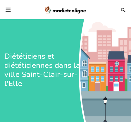
🔍
Diététiciens et
diététiciennes dans la
ville Saint-Clair-sur-
l'Elle