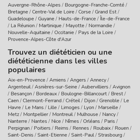
Auvergne-Rhône-Alpes
/
Bourgogne-Franche-Comté
/
Bretagne
/
Centre-Val de Loire
/
Corse
/
Grand Est
/
Guadeloupe
/
Guyane
/
Hauts-de-France
/
Île-de-France
/
La Réunion
/
Martinique
/
Mayotte
/
Normandie
/
Nouvelle-Aquitaine
/
Occitanie
/
Pays de la Loire
/
Provence-Alpes-Côte d'Azur
Trouvez un diététicien ou une
diététicienne dans les villes
populaires
Aix-en-Provence
/
Amiens
/
Angers
/
Annecy
/
Argenteuil
/
Asnières-sur-Seine
/
Aubervilliers
/
Avignon
/
Besançon
/
Bordeaux
/
Boulogne-Billancourt
/
Brest
/
Caen
/
Clermont-Ferrand
/
Créteil
/
Dijon
/
Grenoble
/
Le
Havre
/
Le Mans
/
Lille
/
Limoges
/
Lyon
/
Marseille
/
Metz
/
Montpellier
/
Montreuil
/
Mulhouse
/
Nancy
/
Nanterre
/
Nantes
/
Nice
/
Nîmes
/
Orléans
/
Paris
/
Perpignan
/
Poitiers
/
Reims
/
Rennes
/
Roubaix
/
Rouen
/
Saint-Denis
/
Saint-Etienne
/
Saint-Paul
/
Strasbourg
/