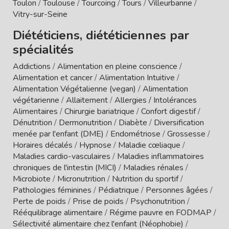
Toulon
/
Toulouse
/
Tourcoing
/
Tours
/
Villeurbanne
/
Vitry-sur-Seine
Diététiciens, diététiciennes par
spécialités
Addictions
/
Alimentation en pleine conscience
/
Alimentation et cancer
/
Alimentation Intuitive
/
Alimentation Végétalienne (vegan)
/
Alimentation
végétarienne
/
Allaitement
/
Allergies / Intolérances
Alimentaires
/
Chirurgie bariatrique
/
Confort digestif
/
Dénutrition
/
Dermonutrition
/
Diabète
/
Diversification
menée par l'enfant (DME)
/
Endométriose
/
Grossesse
/
Horaires décalés
/
Hypnose
/
Maladie cœliaque
/
Maladies cardio-vasculaires
/
Maladies inflammatoires
chroniques de l'intestin (MICI)
/
Maladies rénales
/
Microbiote
/
Micronutrition
/
Nutrition du sportif
/
Pathologies féminines
/
Pédiatrique
/
Personnes âgées
/
Perte de poids
/
Prise de poids
/
Psychonutrition
/
Rééquilibrage alimentaire
/
Régime pauvre en FODMAP
/
Sélectivité alimentaire chez l'enfant (Néophobie)
/