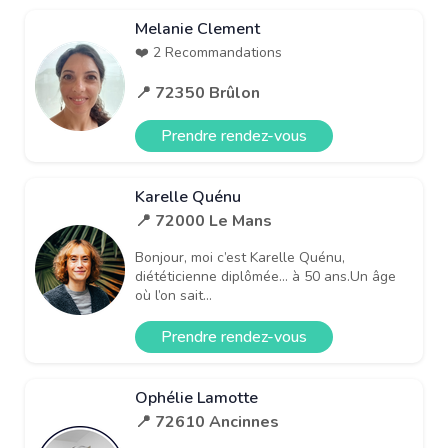
Melanie Clement
❤️ 2 Recommandations
📍 72350 Brûlon
Prendre rendez-vous
Karelle Quénu
📍 72000 Le Mans
Bonjour, moi c’est Karelle Quénu,
diététicienne diplômée… à 50 ans.Un âge
où l’on sait...
Prendre rendez-vous
Ophélie Lamotte
📍 72610 Ancinnes