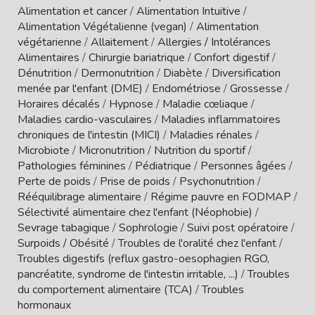
Alimentation et cancer
/
Alimentation Intuitive
/
Alimentation Végétalienne (vegan)
/
Alimentation
végétarienne
/
Allaitement
/
Allergies / Intolérances
Alimentaires
/
Chirurgie bariatrique
/
Confort digestif
/
Dénutrition
/
Dermonutrition
/
Diabète
/
Diversification
menée par l'enfant (DME)
/
Endométriose
/
Grossesse
/
Horaires décalés
/
Hypnose
/
Maladie cœliaque
/
Maladies cardio-vasculaires
/
Maladies inflammatoires
chroniques de l'intestin (MICI)
/
Maladies rénales
/
Microbiote
/
Micronutrition
/
Nutrition du sportif
/
Pathologies féminines
/
Pédiatrique
/
Personnes âgées
/
Perte de poids
/
Prise de poids
/
Psychonutrition
/
Rééquilibrage alimentaire
/
Régime pauvre en FODMAP
/
Sélectivité alimentaire chez l'enfant (Néophobie)
/
Sevrage tabagique
/
Sophrologie
/
Suivi post opératoire
/
Surpoids / Obésité
/
Troubles de l'oralité chez l'enfant
/
Troubles digestifs (reflux gastro-oesophagien RGO,
pancréatite, syndrome de l'intestin irritable, ...)
/
Troubles
du comportement alimentaire (TCA)
/
Troubles
hormonaux