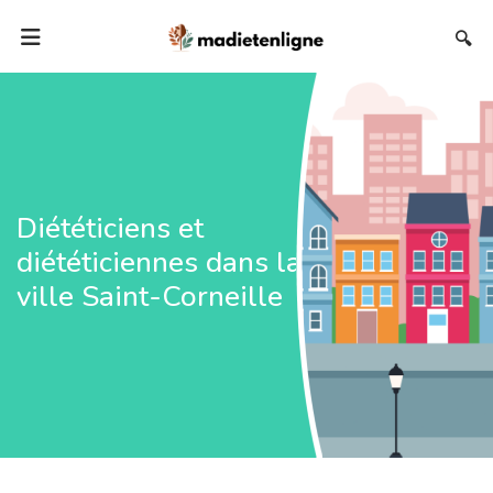
🔍
Diététiciens et
diététiciennes dans la
ville Saint-Corneille