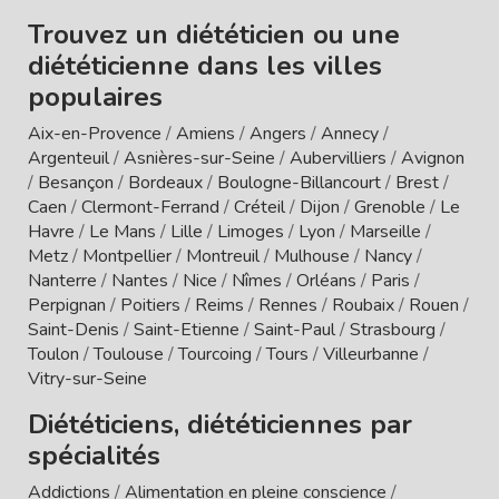
Trouvez un diététicien ou une
diététicienne dans les villes
populaires
Aix-en-Provence
/
Amiens
/
Angers
/
Annecy
/
Argenteuil
/
Asnières-sur-Seine
/
Aubervilliers
/
Avignon
/
Besançon
/
Bordeaux
/
Boulogne-Billancourt
/
Brest
/
Caen
/
Clermont-Ferrand
/
Créteil
/
Dijon
/
Grenoble
/
Le
Havre
/
Le Mans
/
Lille
/
Limoges
/
Lyon
/
Marseille
/
Metz
/
Montpellier
/
Montreuil
/
Mulhouse
/
Nancy
/
Nanterre
/
Nantes
/
Nice
/
Nîmes
/
Orléans
/
Paris
/
Perpignan
/
Poitiers
/
Reims
/
Rennes
/
Roubaix
/
Rouen
/
Saint-Denis
/
Saint-Etienne
/
Saint-Paul
/
Strasbourg
/
Toulon
/
Toulouse
/
Tourcoing
/
Tours
/
Villeurbanne
/
Vitry-sur-Seine
Diététiciens, diététiciennes par
spécialités
Addictions
/
Alimentation en pleine conscience
/