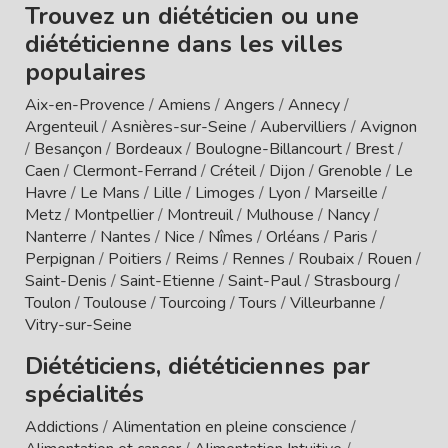
Trouvez un diététicien ou une
diététicienne dans les villes
populaires
Aix-en-Provence
/
Amiens
/
Angers
/
Annecy
/
Argenteuil
/
Asnières-sur-Seine
/
Aubervilliers
/
Avignon
/
Besançon
/
Bordeaux
/
Boulogne-Billancourt
/
Brest
/
Caen
/
Clermont-Ferrand
/
Créteil
/
Dijon
/
Grenoble
/
Le
Havre
/
Le Mans
/
Lille
/
Limoges
/
Lyon
/
Marseille
/
Metz
/
Montpellier
/
Montreuil
/
Mulhouse
/
Nancy
/
Nanterre
/
Nantes
/
Nice
/
Nîmes
/
Orléans
/
Paris
/
Perpignan
/
Poitiers
/
Reims
/
Rennes
/
Roubaix
/
Rouen
/
Saint-Denis
/
Saint-Etienne
/
Saint-Paul
/
Strasbourg
/
Toulon
/
Toulouse
/
Tourcoing
/
Tours
/
Villeurbanne
/
Vitry-sur-Seine
Diététiciens, diététiciennes par
spécialités
Addictions
/
Alimentation en pleine conscience
/