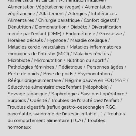
Alimentation et cancer
/
Alimentation Intuitive
/
Alimentation Végétalienne (vegan)
/
Alimentation
végétarienne
/
Allaitement
/
Allergies / Intolérances
Alimentaires
/
Chirurgie bariatrique
/
Confort digestif
/
Dénutrition
/
Dermonutrition
/
Diabète
/
Diversification
menée par l'enfant (DME)
/
Endométriose
/
Grossesse
/
Horaires décalés
/
Hypnose
/
Maladie cœliaque
/
Maladies cardio-vasculaires
/
Maladies inflammatoires
chroniques de l'intestin (MICI)
/
Maladies rénales
/
Microbiote
/
Micronutrition
/
Nutrition du sportif
/
Pathologies féminines
/
Pédiatrique
/
Personnes âgées
/
Perte de poids
/
Prise de poids
/
Psychonutrition
/
Rééquilibrage alimentaire
/
Régime pauvre en FODMAP
/
Sélectivité alimentaire chez l'enfant (Néophobie)
/
Sevrage tabagique
/
Sophrologie
/
Suivi post opératoire
/
Surpoids / Obésité
/
Troubles de l'oralité chez l'enfant
/
Troubles digestifs (reflux gastro-oesophagien RGO,
pancréatite, syndrome de l'intestin irritable, ...)
/
Troubles
du comportement alimentaire (TCA)
/
Troubles
hormonaux