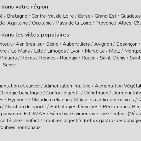
e dans votre région
té
/
Bretagne
/
Centre-Val de Loire
/
Corse
/
Grand Est
/
Guadelo
le-Aquitaine
/
Occitanie
/
Pays de la Loire
/
Provence-Alpes-Côt
 dans les villes populaires
nteuil
/
Asnières-sur-Seine
/
Aubervilliers
/
Avignon
/
Besançon
vre
/
Le Mans
/
Lille
/
Limoges
/
Lyon
/
Marseille
/
Metz
/
Montpel
Poitiers
/
Reims
/
Rennes
/
Roubaix
/
Rouen
/
Saint-Denis
/
Sain
r-Seine
entation et cancer
/
Alimentation Intuitive
/
Alimentation Végétal
Chirurgie bariatrique
/
Confort digestif
/
Dénutrition
/
Dermonutrit
és
/
Hypnose
/
Maladie cœliaque
/
Maladies cardio-vasculaires
/
M
n
/
Nutrition du sportif
/
Pathologies féminines
/
Pédiatrique
/
Per
 pauvre en FODMAP
/
Sélectivité alimentaire chez l'enfant (Néo
ralité chez l'enfant
/
Troubles digestifs (reflux gastro-oesophagien
roubles hormonaux