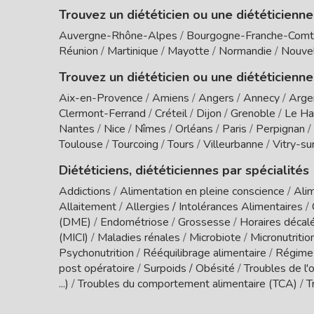
Trouvez un diététicien ou une diététicienn
Auvergne-Rhône-Alpes
/
Bourgogne-Franche-Com
Réunion
/
Martinique
/
Mayotte
/
Normandie
/
Nouvel
Trouvez un diététicien ou une diététicienne
Aix-en-Provence
/
Amiens
/
Angers
/
Annecy
/
Arge
Clermont-Ferrand
/
Créteil
/
Dijon
/
Grenoble
/
Le Ha
Nantes
/
Nice
/
Nîmes
/
Orléans
/
Paris
/
Perpignan
/
Toulouse
/
Tourcoing
/
Tours
/
Villeurbanne
/
Vitry-su
Diététiciens, diététiciennes par spécialités
Addictions
/
Alimentation en pleine conscience
/
Alim
Allaitement
/
Allergies / Intolérances Alimentaires
/
(DME)
/
Endométriose
/
Grossesse
/
Horaires décal
(MICI)
/
Maladies rénales
/
Microbiote
/
Micronutritio
Psychonutrition
/
Rééquilibrage alimentaire
/
Régime
post opératoire
/
Surpoids / Obésité
/
Troubles de l'o
...)
/
Troubles du comportement alimentaire (TCA)
/
T