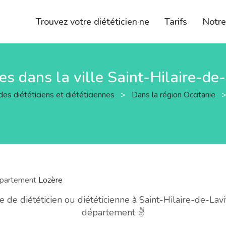
Trouvez votre diététicien·ne
Tarifs
Notr
nes dans la ville Saint-Hilaire-de
des diététiciens et diététiciennes
>
Dans la région Occitanie
département
Lozère
e diététicien ou diététicienne à Saint-Hilaire-de-Lavi
département ✌️