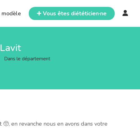
e modèle
➕ Vous êtes diététicien·ne
-Lavit
>
Dans le département
t 🥺, en revanche nous en avons dans votre