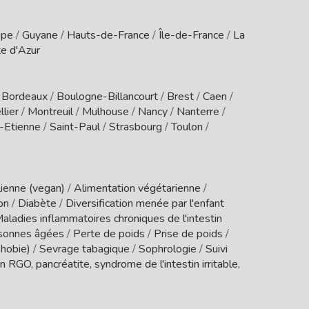
upe
/
Guyane
/
Hauts-de-France
/
Île-de-France
/
La
e d'Azur
/
Bordeaux
/
Boulogne-Billancourt
/
Brest
/
Caen
/
lier
/
Montreuil
/
Mulhouse
/
Nancy
/
Nanterre
/
t-Etienne
/
Saint-Paul
/
Strasbourg
/
Toulon
/
ienne (vegan)
/
Alimentation végétarienne
/
ion
/
Diabète
/
Diversification menée par l'enfant
aladies inflammatoires chroniques de l'intestin
sonnes âgées
/
Perte de poids
/
Prise de poids
/
phobie)
/
Sevrage tabagique
/
Sophrologie
/
Suivi
 RGO, pancréatite, syndrome de l'intestin irritable,