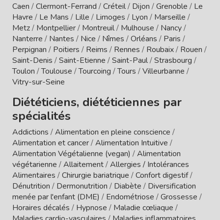
Caen
/
Clermont-Ferrand
/
Créteil
/
Dijon
/
Grenoble
/
Le
Havre
/
Le Mans
/
Lille
/
Limoges
/
Lyon
/
Marseille
/
Metz
/
Montpellier
/
Montreuil
/
Mulhouse
/
Nancy
/
Nanterre
/
Nantes
/
Nice
/
Nîmes
/
Orléans
/
Paris
/
Perpignan
/
Poitiers
/
Reims
/
Rennes
/
Roubaix
/
Rouen
/
Saint-Denis
/
Saint-Etienne
/
Saint-Paul
/
Strasbourg
/
Toulon
/
Toulouse
/
Tourcoing
/
Tours
/
Villeurbanne
/
Vitry-sur-Seine
Diététiciens, diététiciennes par
spécialités
Addictions
/
Alimentation en pleine conscience
/
Alimentation et cancer
/
Alimentation Intuitive
/
Alimentation Végétalienne (vegan)
/
Alimentation
végétarienne
/
Allaitement
/
Allergies / Intolérances
Alimentaires
/
Chirurgie bariatrique
/
Confort digestif
/
Dénutrition
/
Dermonutrition
/
Diabète
/
Diversification
menée par l'enfant (DME)
/
Endométriose
/
Grossesse
/
Horaires décalés
/
Hypnose
/
Maladie cœliaque
/
Maladies cardio-vasculaires
/
Maladies inflammatoires