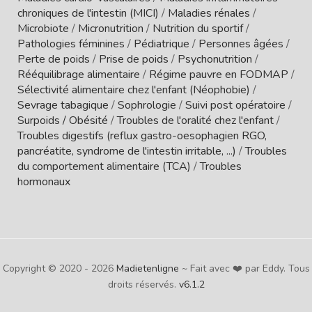
chroniques de l'intestin (MICI)
/
Maladies rénales
/
Microbiote
/
Micronutrition
/
Nutrition du sportif
/
Pathologies féminines
/
Pédiatrique
/
Personnes âgées
/
Perte de poids
/
Prise de poids
/
Psychonutrition
/
Rééquilibrage alimentaire
/
Régime pauvre en FODMAP
/
Sélectivité alimentaire chez l'enfant (Néophobie)
/
Sevrage tabagique
/
Sophrologie
/
Suivi post opératoire
/
Surpoids / Obésité
/
Troubles de l'oralité chez l'enfant
/
Troubles digestifs (reflux gastro-oesophagien RGO,
pancréatite, syndrome de l'intestin irritable, ...)
/
Troubles
du comportement alimentaire (TCA)
/
Troubles
hormonaux
Copyright © 2020 - 2026
Madietenligne
~ Fait avec ❤️ par Eddy. Tous
droits réservés.
v6.1.2