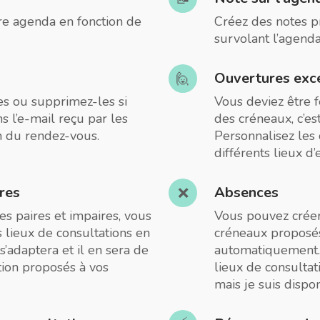
tre agenda en fonction de
Créez des notes pr
survolant l’agenda
Ouvertures exc
🙋
es ou supprimez-les si
Vous deviez être 
s l’e-mail reçu par les
des créneaux, c’es
on du rendez-vous.
Personnalisez les
différents lieux d’
res
Absences
❌
es paires et impaires, vous
Vous pouvez créer
 lieux de consultations en
créneaux proposés 
’adaptera et il en sera de
automatiquement. 
ion proposés à vos
lieux de consultat
mais je suis disponi