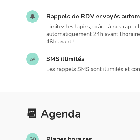
Rappels de RDV envoyés autom
🔔
Limitez les lapins, grâce à nos rapp
automatiquement 24h avant l’horaire 
48h avant !
SMS illimités
🎉
Les rappels SMS sont illimités et co
📆 Agenda
Plages horaires
👐