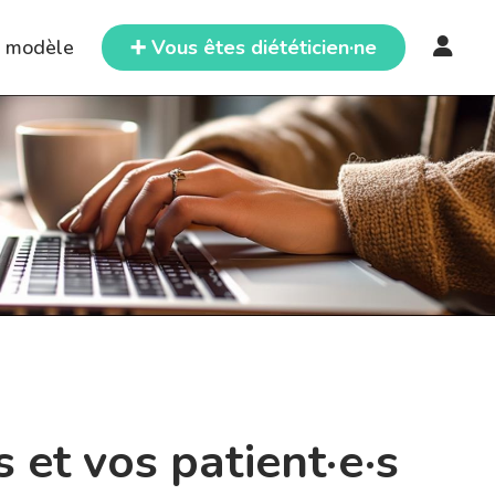
e modèle
➕ Vous êtes diététicien·ne
 et vos patient·e·s