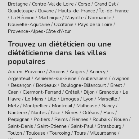
Bretagne
/
Centre-Val de Loire
/
Corse
/
Grand Est
/
Guadeloupe
/
Guyane
/
Hauts-de-France
/
Île-de-France
/
La Réunion
/
Martinique
/
Mayotte
/
Normandie
/
Nouvelle-Aquitaine
/
Occitanie
/
Pays de la Loire
/
Provence-Alpes-Côte d'Azur
Trouvez un diététicien ou une
diététicienne dans les villes
populaires
Aix-en-Provence
/
Amiens
/
Angers
/
Annecy
/
Argenteuil
/
Asnières-sur-Seine
/
Aubervilliers
/
Avignon
/
Besançon
/
Bordeaux
/
Boulogne-Billancourt
/
Brest
/
Caen
/
Clermont-Ferrand
/
Créteil
/
Dijon
/
Grenoble
/
Le
Havre
/
Le Mans
/
Lille
/
Limoges
/
Lyon
/
Marseille
/
Metz
/
Montpellier
/
Montreuil
/
Mulhouse
/
Nancy
/
Nanterre
/
Nantes
/
Nice
/
Nîmes
/
Orléans
/
Paris
/
Perpignan
/
Poitiers
/
Reims
/
Rennes
/
Roubaix
/
Rouen
/
Saint-Denis
/
Saint-Etienne
/
Saint-Paul
/
Strasbourg
/
Toulon
/
Toulouse
/
Tourcoing
/
Tours
/
Villeurbanne
/