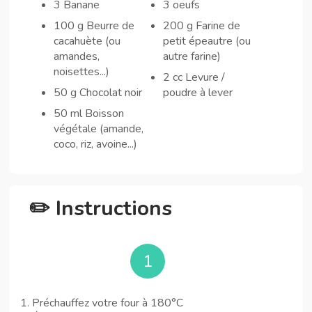
3 Banane
3 oeufs
100 g Beurre de
200 g Farine de
cacahuète (ou
petit épeautre (ou
amandes,
autre farine)
noisettes...)
2 cc Levure /
50 g Chocolat noir
poudre à lever
50 ml Boisson
végétale (amande,
coco, riz, avoine...)
✏️ Instructions
1
1. Préchauffez votre four à 180°C