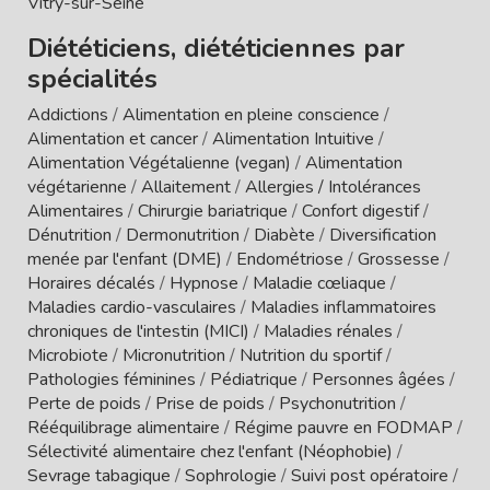
Vitry-sur-Seine
Diététiciens, diététiciennes par
spécialités
Addictions
/
Alimentation en pleine conscience
/
Alimentation et cancer
/
Alimentation Intuitive
/
Alimentation Végétalienne (vegan)
/
Alimentation
végétarienne
/
Allaitement
/
Allergies / Intolérances
Alimentaires
/
Chirurgie bariatrique
/
Confort digestif
/
Dénutrition
/
Dermonutrition
/
Diabète
/
Diversification
menée par l'enfant (DME)
/
Endométriose
/
Grossesse
/
Horaires décalés
/
Hypnose
/
Maladie cœliaque
/
Maladies cardio-vasculaires
/
Maladies inflammatoires
chroniques de l'intestin (MICI)
/
Maladies rénales
/
Microbiote
/
Micronutrition
/
Nutrition du sportif
/
Pathologies féminines
/
Pédiatrique
/
Personnes âgées
/
Perte de poids
/
Prise de poids
/
Psychonutrition
/
Rééquilibrage alimentaire
/
Régime pauvre en FODMAP
/
Sélectivité alimentaire chez l'enfant (Néophobie)
/
Sevrage tabagique
/
Sophrologie
/
Suivi post opératoire
/