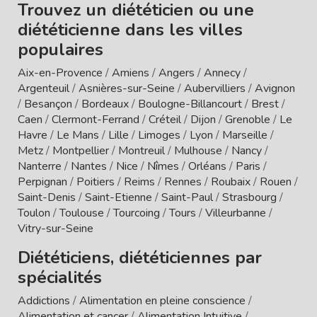
Trouvez un diététicien ou une
diététicienne dans les villes
populaires
Aix-en-Provence
/
Amiens
/
Angers
/
Annecy
/
Argenteuil
/
Asnières-sur-Seine
/
Aubervilliers
/
Avignon
/
Besançon
/
Bordeaux
/
Boulogne-Billancourt
/
Brest
/
Caen
/
Clermont-Ferrand
/
Créteil
/
Dijon
/
Grenoble
/
Le
Havre
/
Le Mans
/
Lille
/
Limoges
/
Lyon
/
Marseille
/
Metz
/
Montpellier
/
Montreuil
/
Mulhouse
/
Nancy
/
Nanterre
/
Nantes
/
Nice
/
Nîmes
/
Orléans
/
Paris
/
Perpignan
/
Poitiers
/
Reims
/
Rennes
/
Roubaix
/
Rouen
/
Saint-Denis
/
Saint-Etienne
/
Saint-Paul
/
Strasbourg
/
Toulon
/
Toulouse
/
Tourcoing
/
Tours
/
Villeurbanne
/
Vitry-sur-Seine
Diététiciens, diététiciennes par
spécialités
Addictions
/
Alimentation en pleine conscience
/
Alimentation et cancer
/
Alimentation Intuitive
/