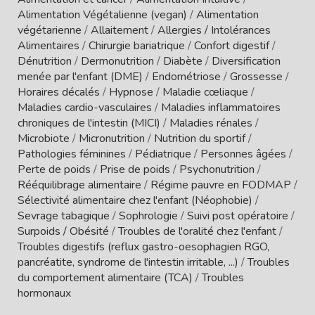
Alimentation Végétalienne (vegan)
/
Alimentation
végétarienne
/
Allaitement
/
Allergies / Intolérances
Alimentaires
/
Chirurgie bariatrique
/
Confort digestif
/
Dénutrition
/
Dermonutrition
/
Diabète
/
Diversification
menée par l'enfant (DME)
/
Endométriose
/
Grossesse
/
Horaires décalés
/
Hypnose
/
Maladie cœliaque
/
Maladies cardio-vasculaires
/
Maladies inflammatoires
chroniques de l'intestin (MICI)
/
Maladies rénales
/
Microbiote
/
Micronutrition
/
Nutrition du sportif
/
Pathologies féminines
/
Pédiatrique
/
Personnes âgées
/
Perte de poids
/
Prise de poids
/
Psychonutrition
/
Rééquilibrage alimentaire
/
Régime pauvre en FODMAP
/
Sélectivité alimentaire chez l'enfant (Néophobie)
/
Sevrage tabagique
/
Sophrologie
/
Suivi post opératoire
/
Surpoids / Obésité
/
Troubles de l'oralité chez l'enfant
/
Troubles digestifs (reflux gastro-oesophagien RGO,
pancréatite, syndrome de l'intestin irritable, ...)
/
Troubles
du comportement alimentaire (TCA)
/
Troubles
hormonaux