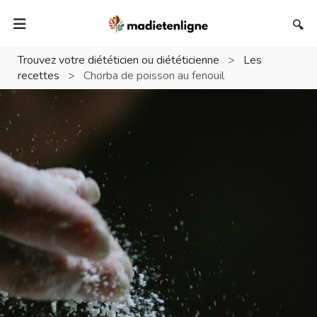
🔍
Trouvez votre diététicien ou diététicienne
>
Les
recettes
>
Chorba de poisson au fenouil