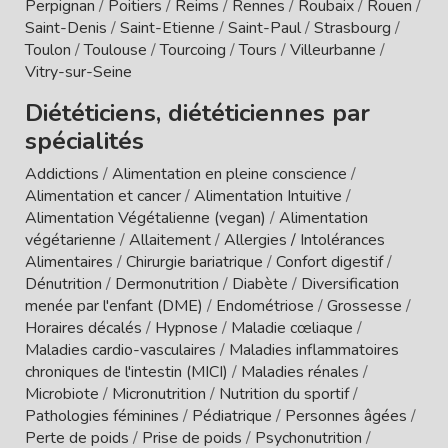
Perpignan
/
Poitiers
/
Reims
/
Rennes
/
Roubaix
/
Rouen
/
Saint-Denis
/
Saint-Etienne
/
Saint-Paul
/
Strasbourg
/
Toulon
/
Toulouse
/
Tourcoing
/
Tours
/
Villeurbanne
/
Vitry-sur-Seine
Diététiciens, diététiciennes par
spécialités
Addictions
/
Alimentation en pleine conscience
/
Alimentation et cancer
/
Alimentation Intuitive
/
Alimentation Végétalienne (vegan)
/
Alimentation
végétarienne
/
Allaitement
/
Allergies / Intolérances
Alimentaires
/
Chirurgie bariatrique
/
Confort digestif
/
Dénutrition
/
Dermonutrition
/
Diabète
/
Diversification
menée par l'enfant (DME)
/
Endométriose
/
Grossesse
/
Horaires décalés
/
Hypnose
/
Maladie cœliaque
/
Maladies cardio-vasculaires
/
Maladies inflammatoires
chroniques de l'intestin (MICI)
/
Maladies rénales
/
Microbiote
/
Micronutrition
/
Nutrition du sportif
/
Pathologies féminines
/
Pédiatrique
/
Personnes âgées
/
Perte de poids
/
Prise de poids
/
Psychonutrition
/