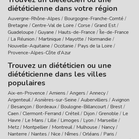
diététicienne dans votre région
Auvergne-Rhône-Alpes
/
Bourgogne-Franche-Comté
/
Bretagne
/
Centre-Val de Loire
/
Corse
/
Grand Est
/
Guadeloupe
/
Guyane
/
Hauts-de-France
/
Île-de-France
/
La Réunion
/
Martinique
/
Mayotte
/
Normandie
/
Nouvelle-Aquitaine
/
Occitanie
/
Pays de la Loire
/
Provence-Alpes-Côte d'Azur
Trouvez un diététicien ou une
diététicienne dans les villes
populaires
Aix-en-Provence
/
Amiens
/
Angers
/
Annecy
/
Argenteuil
/
Asnières-sur-Seine
/
Aubervilliers
/
Avignon
/
Besançon
/
Bordeaux
/
Boulogne-Billancourt
/
Brest
/
Caen
/
Clermont-Ferrand
/
Créteil
/
Dijon
/
Grenoble
/
Le
Havre
/
Le Mans
/
Lille
/
Limoges
/
Lyon
/
Marseille
/
Metz
/
Montpellier
/
Montreuil
/
Mulhouse
/
Nancy
/
Nanterre
/
Nantes
/
Nice
/
Nîmes
/
Orléans
/
Paris
/