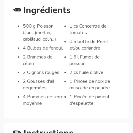
🥕 Ingrédients
500 g Poisson
1 cs Concentré de
blanc (merlan,
tomates
cabillaud, colin...)
0.5 botte de Persil
4 Bulbes de fenouil
et/ou coriandre
2 Branches de
1.5 l Fumet de
céleri
poisson
2 Oignons rouges
2 cs huile d'olive
2 Gousses d'ail
1 Pincée de noix de
dégermées
muscade en poudre
4 Pommes de terre
1 Pincée de piment
moyenne
d'espelette