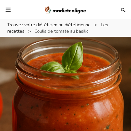
🔍
Trouvez votre diététicien ou diététicienne
>
Les
recettes
>
Coulis de tomate au basilic