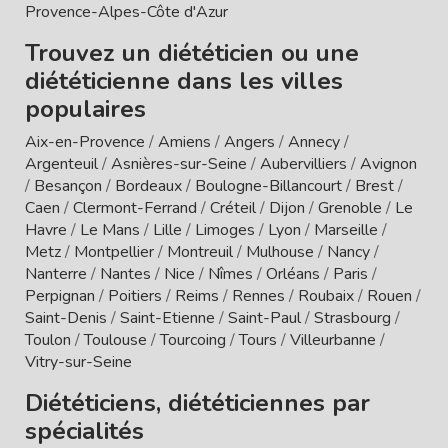
Provence-Alpes-Côte d'Azur
Trouvez un diététicien ou une
diététicienne dans les villes
populaires
Aix-en-Provence
/
Amiens
/
Angers
/
Annecy
/
Argenteuil
/
Asnières-sur-Seine
/
Aubervilliers
/
Avignon
/
Besançon
/
Bordeaux
/
Boulogne-Billancourt
/
Brest
/
Caen
/
Clermont-Ferrand
/
Créteil
/
Dijon
/
Grenoble
/
Le
Havre
/
Le Mans
/
Lille
/
Limoges
/
Lyon
/
Marseille
/
Metz
/
Montpellier
/
Montreuil
/
Mulhouse
/
Nancy
/
Nanterre
/
Nantes
/
Nice
/
Nîmes
/
Orléans
/
Paris
/
Perpignan
/
Poitiers
/
Reims
/
Rennes
/
Roubaix
/
Rouen
/
Saint-Denis
/
Saint-Etienne
/
Saint-Paul
/
Strasbourg
/
Toulon
/
Toulouse
/
Tourcoing
/
Tours
/
Villeurbanne
/
Vitry-sur-Seine
Diététiciens, diététiciennes par
spécialités