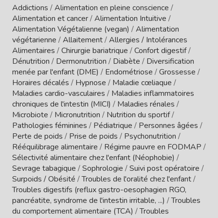
Addictions
/
Alimentation en pleine conscience
/
Alimentation et cancer
/
Alimentation Intuitive
/
Alimentation Végétalienne (vegan)
/
Alimentation
végétarienne
/
Allaitement
/
Allergies / Intolérances
Alimentaires
/
Chirurgie bariatrique
/
Confort digestif
/
Dénutrition
/
Dermonutrition
/
Diabète
/
Diversification
menée par l'enfant (DME)
/
Endométriose
/
Grossesse
/
Horaires décalés
/
Hypnose
/
Maladie cœliaque
/
Maladies cardio-vasculaires
/
Maladies inflammatoires
chroniques de l'intestin (MICI)
/
Maladies rénales
/
Microbiote
/
Micronutrition
/
Nutrition du sportif
/
Pathologies féminines
/
Pédiatrique
/
Personnes âgées
/
Perte de poids
/
Prise de poids
/
Psychonutrition
/
Rééquilibrage alimentaire
/
Régime pauvre en FODMAP
/
Sélectivité alimentaire chez l'enfant (Néophobie)
/
Sevrage tabagique
/
Sophrologie
/
Suivi post opératoire
/
Surpoids / Obésité
/
Troubles de l'oralité chez l'enfant
/
Troubles digestifs (reflux gastro-oesophagien RGO,
pancréatite, syndrome de l'intestin irritable, ...)
/
Troubles
du comportement alimentaire (TCA)
/
Troubles