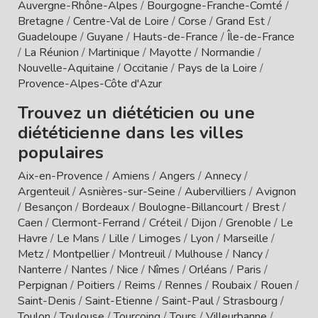
Auvergne-Rhône-Alpes
/
Bourgogne-Franche-Comté
/
Bretagne
/
Centre-Val de Loire
/
Corse
/
Grand Est
/
Guadeloupe
/
Guyane
/
Hauts-de-France
/
Île-de-France
/
La Réunion
/
Martinique
/
Mayotte
/
Normandie
/
Nouvelle-Aquitaine
/
Occitanie
/
Pays de la Loire
/
Provence-Alpes-Côte d'Azur
Trouvez un diététicien ou une
diététicienne dans les villes
populaires
Aix-en-Provence
/
Amiens
/
Angers
/
Annecy
/
Argenteuil
/
Asnières-sur-Seine
/
Aubervilliers
/
Avignon
/
Besançon
/
Bordeaux
/
Boulogne-Billancourt
/
Brest
/
Caen
/
Clermont-Ferrand
/
Créteil
/
Dijon
/
Grenoble
/
Le
Havre
/
Le Mans
/
Lille
/
Limoges
/
Lyon
/
Marseille
/
Metz
/
Montpellier
/
Montreuil
/
Mulhouse
/
Nancy
/
Nanterre
/
Nantes
/
Nice
/
Nîmes
/
Orléans
/
Paris
/
Perpignan
/
Poitiers
/
Reims
/
Rennes
/
Roubaix
/
Rouen
/
Saint-Denis
/
Saint-Etienne
/
Saint-Paul
/
Strasbourg
/
Toulon
/
Toulouse
/
Tourcoing
/
Tours
/
Villeurbanne
/