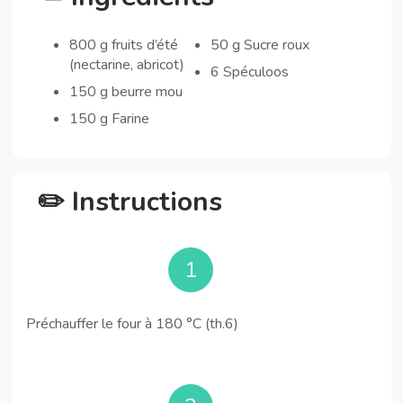
800 g fruits d’été
50 g Sucre roux
(nectarine, abricot)
6 Spéculoos
150 g beurre mou
150 g Farine
✏️ Instructions
1
Préchauffer le four à 180 °C (th.6)