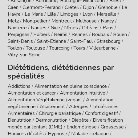
/
Besançon
/
Bordeaux
/
Boulogne-Billancourt
/
Brest
/
Caen
/
Clermont-Ferrand
/
Créteil
/
Dijon
/
Grenoble
/
Le
Havre
/
Le Mans
/
Lille
/
Limoges
/
Lyon
/
Marseille
/
Metz
/
Montpellier
/
Montreuil
/
Mulhouse
/
Nancy
/
Nanterre
/
Nantes
/
Nice
/
Nîmes
/
Orléans
/
Paris
/
Perpignan
/
Poitiers
/
Reims
/
Rennes
/
Roubaix
/
Rouen
/
Saint-Denis
/
Saint-Etienne
/
Saint-Paul
/
Strasbourg
/
Toulon
/
Toulouse
/
Tourcoing
/
Tours
/
Villeurbanne
/
Vitry-sur-Seine
Diététiciens, diététiciennes par
spécialités
Addictions
/
Alimentation en pleine conscience
/
Alimentation et cancer
/
Alimentation Intuitive
/
Alimentation Végétalienne (vegan)
/
Alimentation
végétarienne
/
Allaitement
/
Allergies / Intolérances
Alimentaires
/
Chirurgie bariatrique
/
Confort digestif
/
Dénutrition
/
Dermonutrition
/
Diabète
/
Diversification
menée par l'enfant (DME)
/
Endométriose
/
Grossesse
/
Horaires décalés
/
Hypnose
/
Maladie cœliaque
/