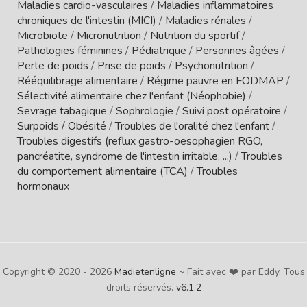
Maladies cardio-vasculaires
/
Maladies inflammatoires
chroniques de l'intestin (MICI)
/
Maladies rénales
/
Microbiote
/
Micronutrition
/
Nutrition du sportif
/
Pathologies féminines
/
Pédiatrique
/
Personnes âgées
/
Perte de poids
/
Prise de poids
/
Psychonutrition
/
Rééquilibrage alimentaire
/
Régime pauvre en FODMAP
/
Sélectivité alimentaire chez l'enfant (Néophobie)
/
Sevrage tabagique
/
Sophrologie
/
Suivi post opératoire
/
Surpoids / Obésité
/
Troubles de l'oralité chez l'enfant
/
Troubles digestifs (reflux gastro-oesophagien RGO,
pancréatite, syndrome de l'intestin irritable, ...)
/
Troubles
du comportement alimentaire (TCA)
/
Troubles
hormonaux
Copyright © 2020 - 2026
Madietenligne
~ Fait avec ❤️ par Eddy. Tous
droits réservés.
v6.1.2