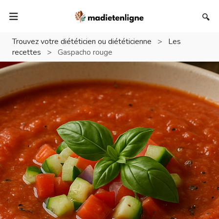
🔍
Trouvez votre diététicien ou diététicienne
>
Les
recettes
>
Gaspacho rouge