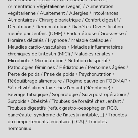
Alimentation Végétalienne (vegan)
/
Alimentation
végétarienne
/
Allaitement
/
Allergies / Intolérances
Alimentaires
/
Chirurgie bariatrique
/
Confort digestif
/
Dénutrition
/
Dermonutrition
/
Diabète
/
Diversification
menée par l'enfant (DME)
/
Endométriose
/
Grossesse
/
Horaires décalés
/
Hypnose
/
Maladie cœliaque
/
Maladies cardio-vasculaires
/
Maladies inflammatoires
chroniques de l'intestin (MICI)
/
Maladies rénales
/
Microbiote
/
Micronutrition
/
Nutrition du sportif
/
Pathologies féminines
/
Pédiatrique
/
Personnes âgées
/
Perte de poids
/
Prise de poids
/
Psychonutrition
/
Rééquilibrage alimentaire
/
Régime pauvre en FODMAP
/
Sélectivité alimentaire chez l'enfant (Néophobie)
/
Sevrage tabagique
/
Sophrologie
/
Suivi post opératoire
/
Surpoids / Obésité
/
Troubles de l'oralité chez l'enfant
/
Troubles digestifs (reflux gastro-oesophagien RGO,
pancréatite, syndrome de l'intestin irritable, ...)
/
Troubles
du comportement alimentaire (TCA)
/
Troubles
hormonaux