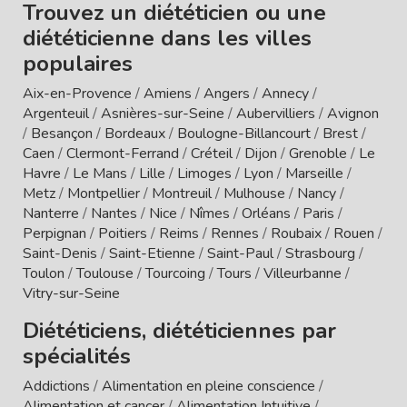
Trouvez un diététicien ou une
diététicienne dans les villes
populaires
Aix-en-Provence
/
Amiens
/
Angers
/
Annecy
/
Argenteuil
/
Asnières-sur-Seine
/
Aubervilliers
/
Avignon
/
Besançon
/
Bordeaux
/
Boulogne-Billancourt
/
Brest
/
Caen
/
Clermont-Ferrand
/
Créteil
/
Dijon
/
Grenoble
/
Le
Havre
/
Le Mans
/
Lille
/
Limoges
/
Lyon
/
Marseille
/
Metz
/
Montpellier
/
Montreuil
/
Mulhouse
/
Nancy
/
Nanterre
/
Nantes
/
Nice
/
Nîmes
/
Orléans
/
Paris
/
Perpignan
/
Poitiers
/
Reims
/
Rennes
/
Roubaix
/
Rouen
/
Saint-Denis
/
Saint-Etienne
/
Saint-Paul
/
Strasbourg
/
Toulon
/
Toulouse
/
Tourcoing
/
Tours
/
Villeurbanne
/
Vitry-sur-Seine
Diététiciens, diététiciennes par
spécialités
Addictions
/
Alimentation en pleine conscience
/
Alimentation et cancer
/
Alimentation Intuitive
/