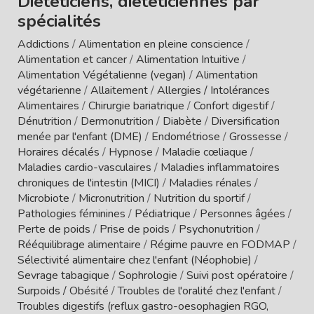
Diététiciens, diététiciennes par
spécialités
Addictions
/
Alimentation en pleine conscience
/
Alimentation et cancer
/
Alimentation Intuitive
/
Alimentation Végétalienne (vegan)
/
Alimentation
végétarienne
/
Allaitement
/
Allergies / Intolérances
Alimentaires
/
Chirurgie bariatrique
/
Confort digestif
/
Dénutrition
/
Dermonutrition
/
Diabète
/
Diversification
menée par l'enfant (DME)
/
Endométriose
/
Grossesse
/
Horaires décalés
/
Hypnose
/
Maladie cœliaque
/
Maladies cardio-vasculaires
/
Maladies inflammatoires
chroniques de l'intestin (MICI)
/
Maladies rénales
/
Microbiote
/
Micronutrition
/
Nutrition du sportif
/
Pathologies féminines
/
Pédiatrique
/
Personnes âgées
/
Perte de poids
/
Prise de poids
/
Psychonutrition
/
Rééquilibrage alimentaire
/
Régime pauvre en FODMAP
/
Sélectivité alimentaire chez l'enfant (Néophobie)
/
Sevrage tabagique
/
Sophrologie
/
Suivi post opératoire
/
Surpoids / Obésité
/
Troubles de l'oralité chez l'enfant
/
Troubles digestifs (reflux gastro-oesophagien RGO,