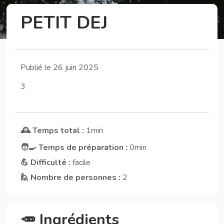
PETIT DEJ
Publié le 26 juin 2025
3
🕰️ Temps total :
1min
🧑‍🍳 Temps de préparation :
0min
💪 Difficulté :
facile
🙋 Nombre de personnes :
2
🥕 Ingrédients