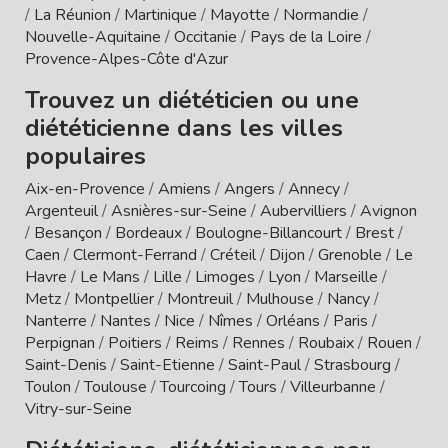
/
La Réunion
/
Martinique
/
Mayotte
/
Normandie
/
Nouvelle-Aquitaine
/
Occitanie
/
Pays de la Loire
/
Provence-Alpes-Côte d'Azur
Trouvez un diététicien ou une
diététicienne dans les villes
populaires
Aix-en-Provence
/
Amiens
/
Angers
/
Annecy
/
Argenteuil
/
Asnières-sur-Seine
/
Aubervilliers
/
Avignon
/
Besançon
/
Bordeaux
/
Boulogne-Billancourt
/
Brest
/
Caen
/
Clermont-Ferrand
/
Créteil
/
Dijon
/
Grenoble
/
Le
Havre
/
Le Mans
/
Lille
/
Limoges
/
Lyon
/
Marseille
/
Metz
/
Montpellier
/
Montreuil
/
Mulhouse
/
Nancy
/
Nanterre
/
Nantes
/
Nice
/
Nîmes
/
Orléans
/
Paris
/
Perpignan
/
Poitiers
/
Reims
/
Rennes
/
Roubaix
/
Rouen
/
Saint-Denis
/
Saint-Etienne
/
Saint-Paul
/
Strasbourg
/
Toulon
/
Toulouse
/
Tourcoing
/
Tours
/
Villeurbanne
/
Vitry-sur-Seine