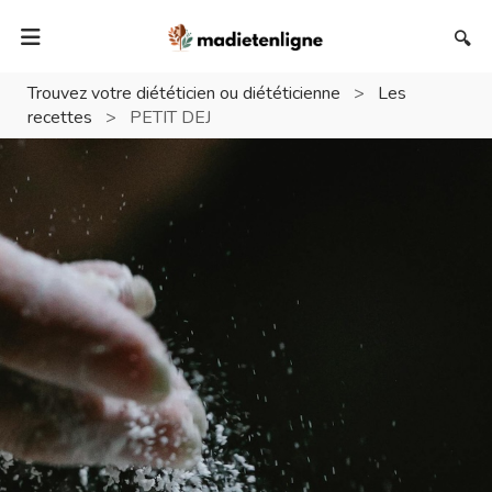
🔍
Trouvez votre diététicien ou diététicienne
>
Les
recettes
>
PETIT DEJ