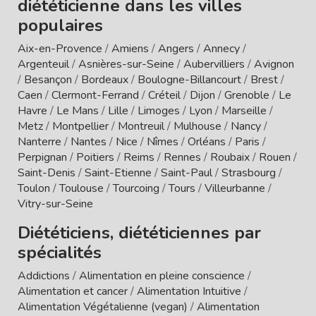
diététicienne dans les villes
populaires
Aix-en-Provence
/
Amiens
/
Angers
/
Annecy
/
Argenteuil
/
Asnières-sur-Seine
/
Aubervilliers
/
Avignon
/
Besançon
/
Bordeaux
/
Boulogne-Billancourt
/
Brest
/
Caen
/
Clermont-Ferrand
/
Créteil
/
Dijon
/
Grenoble
/
Le
Havre
/
Le Mans
/
Lille
/
Limoges
/
Lyon
/
Marseille
/
Metz
/
Montpellier
/
Montreuil
/
Mulhouse
/
Nancy
/
Nanterre
/
Nantes
/
Nice
/
Nîmes
/
Orléans
/
Paris
/
Perpignan
/
Poitiers
/
Reims
/
Rennes
/
Roubaix
/
Rouen
/
Saint-Denis
/
Saint-Etienne
/
Saint-Paul
/
Strasbourg
/
Toulon
/
Toulouse
/
Tourcoing
/
Tours
/
Villeurbanne
/
Vitry-sur-Seine
Diététiciens, diététiciennes par
spécialités
Addictions
/
Alimentation en pleine conscience
/
Alimentation et cancer
/
Alimentation Intuitive
/
Alimentation Végétalienne (vegan)
/
Alimentation