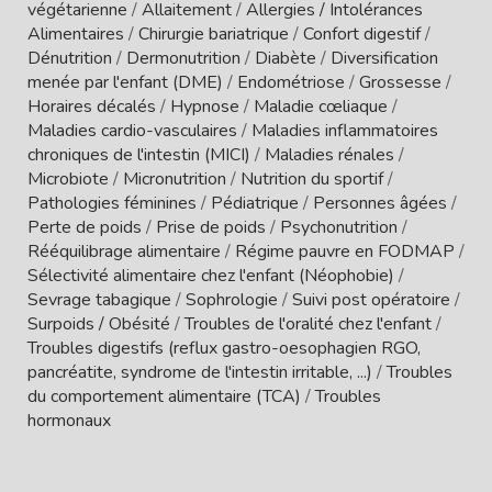
végétarienne
/
Allaitement
/
Allergies / Intolérances
Alimentaires
/
Chirurgie bariatrique
/
Confort digestif
/
Dénutrition
/
Dermonutrition
/
Diabète
/
Diversification
menée par l'enfant (DME)
/
Endométriose
/
Grossesse
/
Horaires décalés
/
Hypnose
/
Maladie cœliaque
/
Maladies cardio-vasculaires
/
Maladies inflammatoires
chroniques de l'intestin (MICI)
/
Maladies rénales
/
Microbiote
/
Micronutrition
/
Nutrition du sportif
/
Pathologies féminines
/
Pédiatrique
/
Personnes âgées
/
Perte de poids
/
Prise de poids
/
Psychonutrition
/
Rééquilibrage alimentaire
/
Régime pauvre en FODMAP
/
Sélectivité alimentaire chez l'enfant (Néophobie)
/
Sevrage tabagique
/
Sophrologie
/
Suivi post opératoire
/
Surpoids / Obésité
/
Troubles de l'oralité chez l'enfant
/
Troubles digestifs (reflux gastro-oesophagien RGO,
pancréatite, syndrome de l'intestin irritable, ...)
/
Troubles
du comportement alimentaire (TCA)
/
Troubles
hormonaux