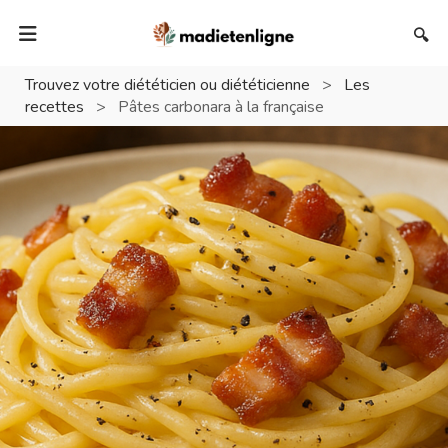
🔍
Trouvez votre diététicien ou diététicienne
>
Les
recettes
>
Pâtes carbonara à la française